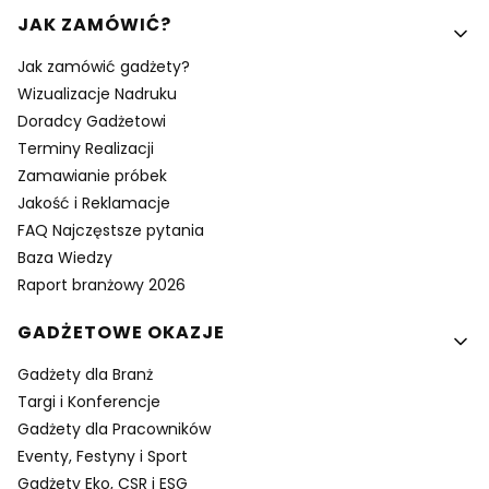
Linki w stopce
JAK ZAMÓWIĆ?
Jak zamówić gadżety?
Wizualizacje Nadruku
Doradcy Gadżetowi
Terminy Realizacji
Zamawianie próbek
Jakość i Reklamacje
FAQ Najczęstsze pytania
Baza Wiedzy
Raport branżowy 2026
GADŻETOWE OKAZJE
Gadżety dla Branż
Targi i Konferencje
Gadżety dla Pracowników
Eventy, Festyny i Sport
Gadżety Eko, CSR i ESG