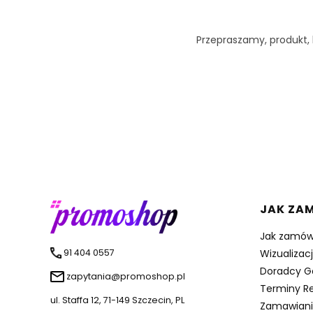
Przepraszamy, produkt, k
Linki 
JAK ZA
Jak zamów
91 404 0557
Wizualizac
Doradcy G
zapytania@promoshop.pl
Terminy Re
ul. Staffa 12, 71-149 Szczecin, PL
Zamawiani