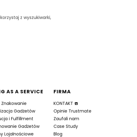
korzystaj z wyszukiwarki,
NG AS A SERVICE
FIRMA
i Znakowanie
KONTAKT ☎️
lizacja Gadżetów
Opinie Trustmate
cja i Fulfillment
Zaufali nam
nowanie Gadżetów
Case Study
y Lojalnościowe
Blog