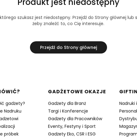
Produkt jest niedostępny
tórego szukasz jest niedostępny. Przejdź do Strony głównej lub s
żeby znaleźć to, co Cię interesuje.
Przejdź do Strony głównej
w stopce
MÓWIĆ?
GADŻETOWE OKAZJE
GIFTI
ić gadżety?
Gadżety dla Branż
Nadruki 
je Nadruku
Targi i Konferencje
Persona
adżetowi
Gadżety dla Pracowników
Dystrybu
alizacji
Eventy, Festyny i Sport
Magazy
e próbek
Gadżety Eko, CSR i ESG
Program