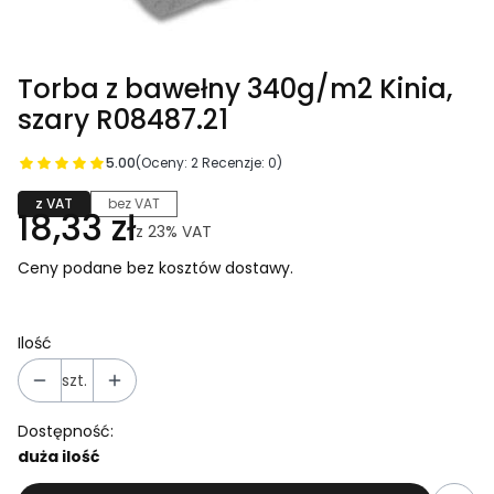
Torba z bawełny 340g/m2 Kinia,
szary R08487.21
5.00
(Oceny: 2 Recenzje: 0)
z VAT
bez VAT
18,33 zł
z
23%
VAT
Ceny podane bez kosztów dostawy.
Ilość
szt.
Dostępność:
duża ilość