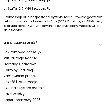
zapytania@promoshop.pl
ul. Staffa 12, 71-149 Szczecin, PL
Promoshop.pl to bezpośredni dystrybutor i hurtownia gadżetów
reklamowych z nadrukiem dla firm (B2B). Działamy od 1998 roku,
oferując doradztwo, znakowanie i dystrybucję w modelu Gifting
as a Service.
Linki w stopce
JAK ZAMÓWIĆ?
Jak zamówić gadżety?
Wizualizacje Nadruku
Doradcy Gadżetowi
Terminy Realizacji
Zamawianie próbek
Jakość i Reklamacje
FAQ Najczęstsze pytania
Baza Wiedzy
Raport branżowy 2026