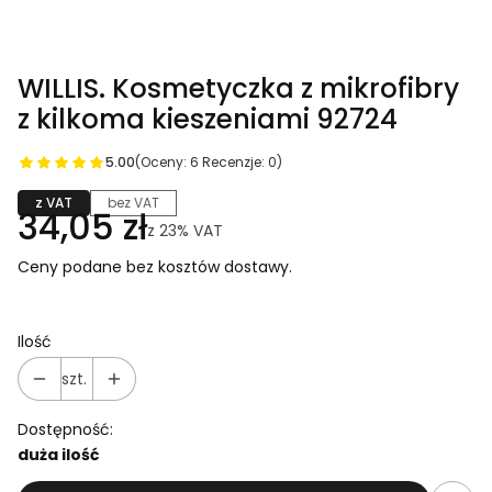
WILLIS. Kosmetyczka z mikrofibry
z kilkoma kieszeniami 92724
5.00
(Oceny: 6 Recenzje: 0)
z VAT
bez VAT
34,05 zł
z
23%
VAT
Ceny podane bez kosztów dostawy.
Ilość
szt.
Dostępność:
duża ilość