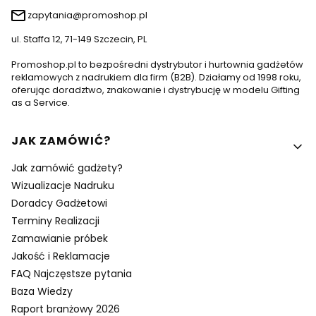
zapytania@promoshop.pl
ul. Staffa 12, 71-149 Szczecin, PL
Promoshop.pl to bezpośredni dystrybutor i hurtownia gadżetów
reklamowych z nadrukiem dla firm (B2B). Działamy od 1998 roku,
oferując doradztwo, znakowanie i dystrybucję w modelu Gifting
as a Service.
Linki w stopce
JAK ZAMÓWIĆ?
Jak zamówić gadżety?
Wizualizacje Nadruku
Doradcy Gadżetowi
Terminy Realizacji
Zamawianie próbek
Jakość i Reklamacje
FAQ Najczęstsze pytania
Baza Wiedzy
Raport branżowy 2026