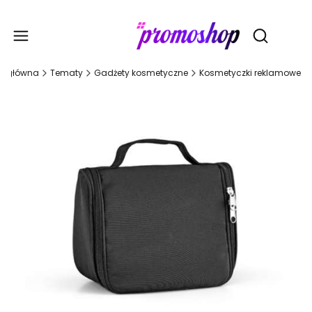
Gadże
Otwórz wy
a główna
Tematy
Gadżety kosmetyczne
Kosmetyczki reklamowe