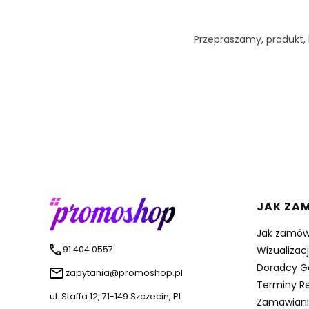
Przepraszamy, produkt, k
Linki 
JAK ZA
Jak zamów
91 404 0557
Wizualizac
Doradcy G
zapytania@promoshop.pl
Terminy Re
ul. Staffa 12, 71-149 Szczecin, PL
Zamawiani