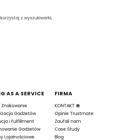
korzystaj z wyszukiwarki,
NG AS A SERVICE
FIRMA
i Znakowanie
KONTAKT ☎️
lizacja Gadżetów
Opinie Trustmate
cja i Fulfillment
Zaufali nam
nowanie Gadżetów
Case Study
y Lojalnościowe
Blog