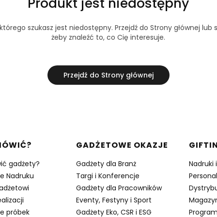
Produkt jest niedostępny
tórego szukasz jest niedostępny. Przejdź do Strony głównej lub s
żeby znaleźć to, co Cię interesuje.
Przejdź do Strony głównej
w stopce
MÓWIĆ?
GADŻETOWE OKAZJE
GIFTI
ić gadżety?
Gadżety dla Branż
Nadruki 
je Nadruku
Targi i Konferencje
Persona
adżetowi
Gadżety dla Pracowników
Dystrybu
alizacji
Eventy, Festyny i Sport
Magazy
e próbek
Gadżety Eko, CSR i ESG
Program