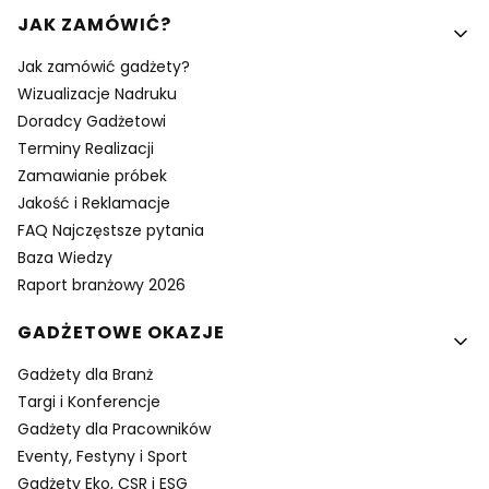
Linki w stopce
JAK ZAMÓWIĆ?
Jak zamówić gadżety?
Wizualizacje Nadruku
Doradcy Gadżetowi
Terminy Realizacji
Zamawianie próbek
Jakość i Reklamacje
FAQ Najczęstsze pytania
Baza Wiedzy
Raport branżowy 2026
GADŻETOWE OKAZJE
Gadżety dla Branż
Targi i Konferencje
Gadżety dla Pracowników
Eventy, Festyny i Sport
Gadżety Eko, CSR i ESG