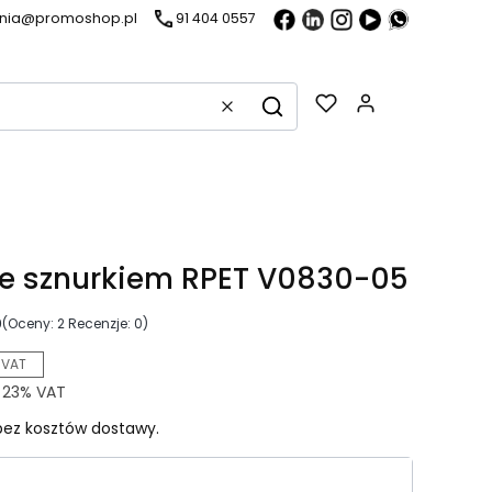
ania@promoshop.pl
91 404 0557
Gadżety w k
Wyczyść
Szukaj
e sznurkiem RPET V0830-05
0
(Oceny: 2 Recenzje: 0)
 VAT
z
23%
VAT
ez kosztów dostawy.
riant produktu: