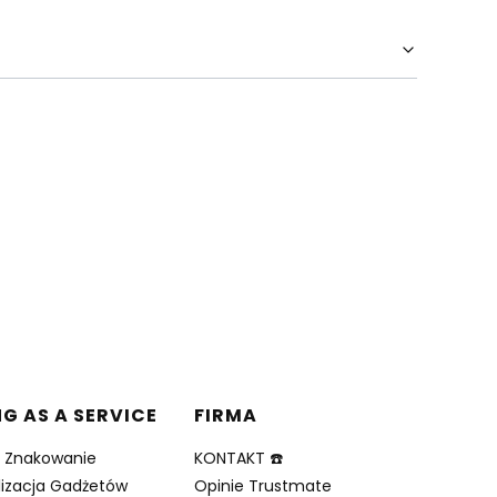
NG AS A SERVICE
FIRMA
i Znakowanie
KONTAKT ☎️
lizacja Gadżetów
Opinie Trustmate