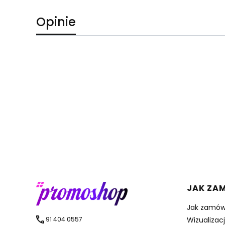
Opinie
Linki 
JAK ZA
Jak zamów
91 404 0557
Wizualizac