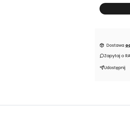
Dostawa
od
Zapytaj o R
Udostępnij