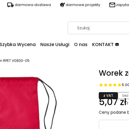
darmowa dostawa
darmowe projekty
zapyt
Szybka Wycena
Nasze Usługi
O nas
KONTAKT ☎️
em RPET V0830-05
Worek z
5.0
z VAT
bez
5,07 zł
Ceny podane b
Wybierz wa