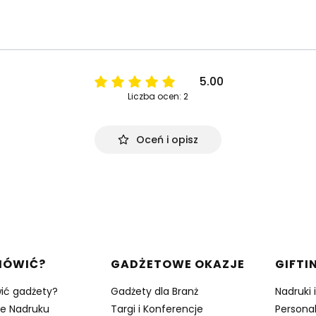
5.00
Liczba ocen: 2
Oceń i opisz
w stopce
MÓWIĆ?
GADŻETOWE OKAZJE
GIFTI
ić gadżety?
Gadżety dla Branż
Nadruki 
je Nadruku
Targi i Konferencje
Persona