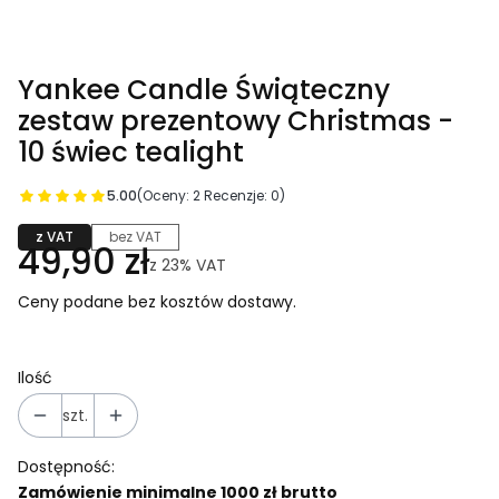
Yankee Candle Świąteczny
zestaw prezentowy Christmas -
10 świec tealight
5.00
(Oceny: 2 Recenzje: 0)
z VAT
bez VAT
49,90 zł
z
23%
VAT
Ceny podane bez kosztów dostawy.
Ilość
szt.
Dostępność:
Zamówienie minimalne 1000 zł brutto