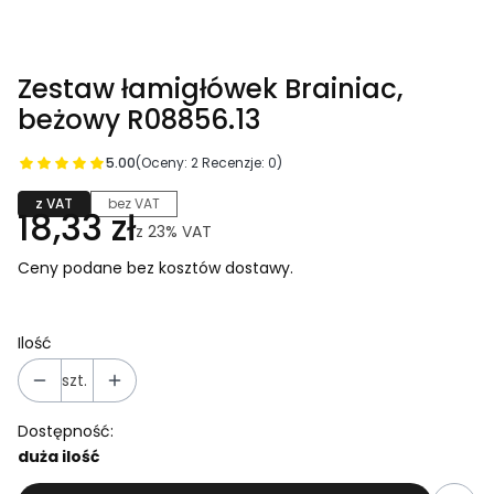
Zestaw łamigłówek Brainiac,
beżowy R08856.13
5.00
(Oceny: 2 Recenzje: 0)
z VAT
bez VAT
18,33 zł
z
23%
VAT
Ceny podane bez kosztów dostawy.
Ilość
szt.
Dostępność:
duża ilość