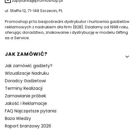
zapytania@promoshop.pl
ul. Staffa 12, 71-149 Szczecin, PL
Promoshop.pl to bezpośredni dystrybutor i hurtownia gadżetów
reklamowych z nadrukiem dla firm (B2B). Działamy od 1998 roku,
oferując doradztwo, znakowanie i dystrybucję w modelu Gifting
as a Service.
Linki w stopce
JAK ZAMÓWIĆ?
Jak zamówić gadżety?
Wizualizacje Nadruku
Doradcy Gadżetowi
Terminy Realizacji
Zamawianie próbek
Jakość i Reklamacje
FAQ Najczęstsze pytania
Baza Wiedzy
Raport branżowy 2026