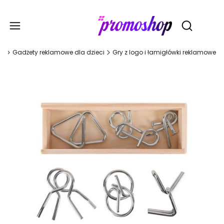
Gadże
Otwórz wy
na
Gadżety reklamowe dla dzieci
Gry z logo i łamigłówki reklamowe