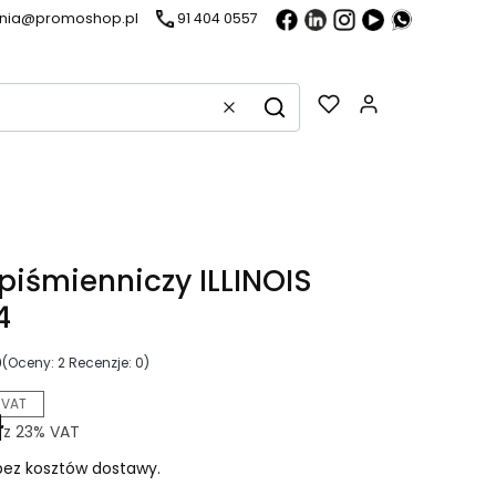
ania@promoshop.pl
91 404 0557
Gadżety w k
Wyczyść
Szukaj
piśmienniczy ILLINOIS
4
0
(Oceny: 2 Recenzje: 0)
 VAT
ł
z
23%
VAT
ez kosztów dostawy.