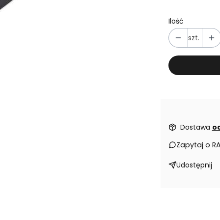
Ilość
szt.
Dostawa
od
Zapytaj o R
Udostępnij