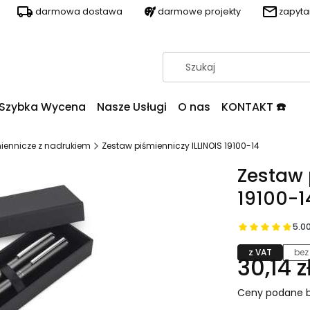
darmowa dostawa
darmowe projekty
zapyt
Szybka Wycena
Nasze Usługi
O nas
KONTAKT ☎️
iennicze z nadrukiem
Zestaw piśmienniczy ILLINOIS 19100-14
Zestaw 
19100-1
5.0
z VAT
bez
30,14 z
Ceny podane b