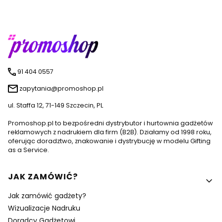
91 404 0557
zapytania@promoshop.pl
ul. Staffa 12, 71-149 Szczecin, PL
Promoshop.pl to bezpośredni dystrybutor i hurtownia gadżetów
reklamowych z nadrukiem dla firm (B2B). Działamy od 1998 roku,
oferując doradztwo, znakowanie i dystrybucję w modelu Gifting
as a Service.
Linki w stopce
JAK ZAMÓWIĆ?
Jak zamówić gadżety?
Wizualizacje Nadruku
Doradcy Gadżetowi