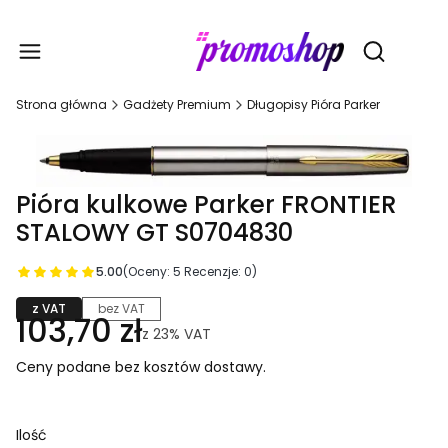
Gadże
Otwórz wy
Strona główna
Gadżety Premium
Długopisy Pióra Parker
Pióra kulkowe Parker FRONTIER
STALOWY GT S0704830
5.00
(Oceny: 5 Recenzje: 0)
z VAT
bez VAT
103,70 zł
z
23%
VAT
Ceny podane bez kosztów dostawy.
Ilość