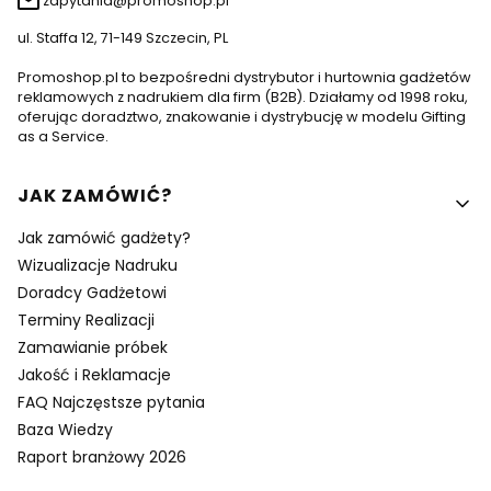
zapytania@promoshop.pl
ul. Staffa 12, 71-149 Szczecin, PL
Promoshop.pl to bezpośredni dystrybutor i hurtownia gadżetów
reklamowych z nadrukiem dla firm (B2B). Działamy od 1998 roku,
oferując doradztwo, znakowanie i dystrybucję w modelu Gifting
as a Service.
Linki w stopce
JAK ZAMÓWIĆ?
Jak zamówić gadżety?
Wizualizacje Nadruku
Doradcy Gadżetowi
Terminy Realizacji
Zamawianie próbek
Jakość i Reklamacje
FAQ Najczęstsze pytania
Baza Wiedzy
Raport branżowy 2026