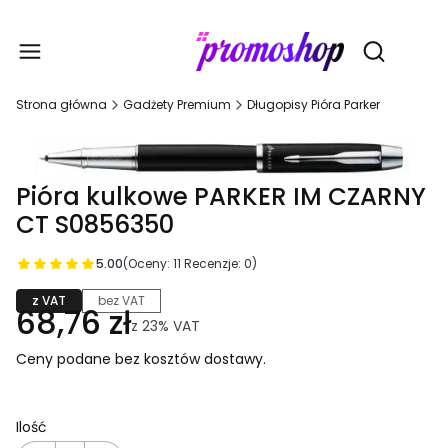
Gadże
Otwórz wy
Strona główna
Gadżety Premium
Długopisy Pióra Parker
Pióra kulkowe PARKER IM CZARNY
CT S0856350
5.00
(Oceny: 11 Recenzje: 0)
z VAT
bez VAT
68,76 zł
z
23%
VAT
Ceny podane bez kosztów dostawy.
Ilość