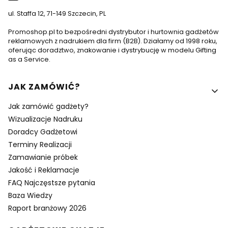
ul. Staffa 12, 71-149 Szczecin, PL
Promoshop.pl to bezpośredni dystrybutor i hurtownia gadżetów
reklamowych z nadrukiem dla firm (B2B). Działamy od 1998 roku,
oferując doradztwo, znakowanie i dystrybucję w modelu Gifting
as a Service.
Linki w stopce
JAK ZAMÓWIĆ?
Jak zamówić gadżety?
Wizualizacje Nadruku
Doradcy Gadżetowi
Terminy Realizacji
Zamawianie próbek
Jakość i Reklamacje
FAQ Najczęstsze pytania
Baza Wiedzy
Raport branżowy 2026