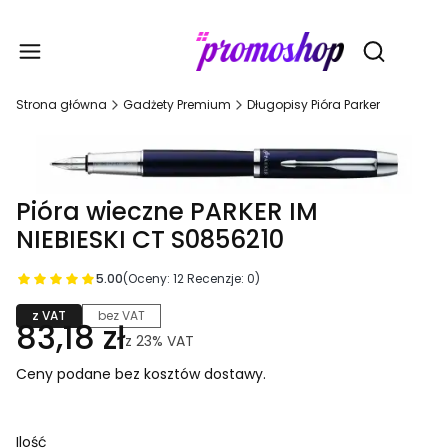
Gadże
Otwórz wy
Strona główna
Gadżety Premium
Długopisy Pióra Parker
Pióra wieczne PARKER IM
NIEBIESKI CT S0856210
5.00
(Oceny: 12 Recenzje: 0)
z VAT
bez VAT
83,18 zł
z
23%
VAT
Ceny podane bez kosztów dostawy.
Ilość