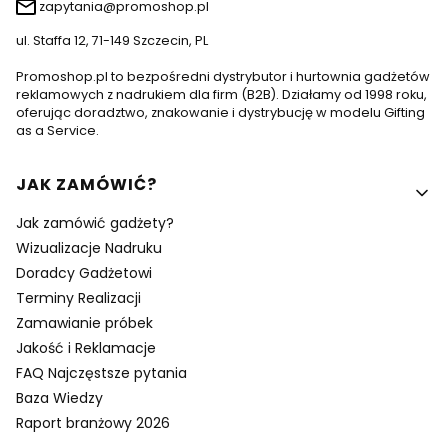
zapytania@promoshop.pl
ul. Staffa 12, 71-149 Szczecin, PL
Promoshop.pl to bezpośredni dystrybutor i hurtownia gadżetów
reklamowych z nadrukiem dla firm (B2B). Działamy od 1998 roku,
oferując doradztwo, znakowanie i dystrybucję w modelu Gifting
as a Service.
Linki w stopce
JAK ZAMÓWIĆ?
Jak zamówić gadżety?
Wizualizacje Nadruku
Doradcy Gadżetowi
Terminy Realizacji
Zamawianie próbek
Jakość i Reklamacje
FAQ Najczęstsze pytania
Baza Wiedzy
Raport branżowy 2026