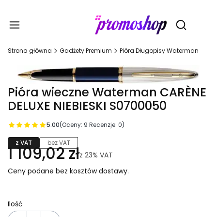
Gadże
Otwórz wy
Strona główna
Gadżety Premium
Pióra Długopisy Waterman
Pióra wieczne Waterman CARÈNE
DELUXE NIEBIESKI S0700050
5.00
(Oceny: 9 Recenzje: 0)
z VAT
bez VAT
1 109,02 zł
z
23%
VAT
Ceny podane bez kosztów dostawy.
Ilość