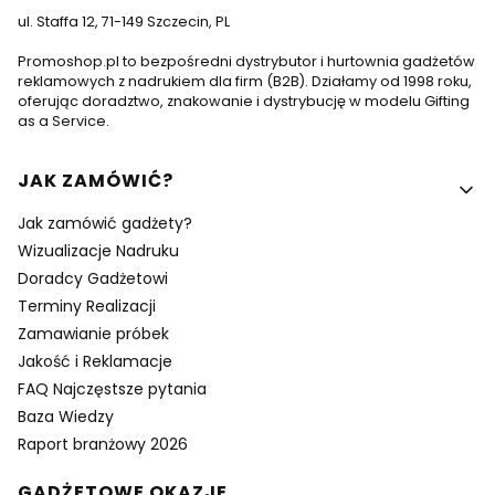
ul. Staffa 12, 71-149 Szczecin, PL
Promoshop.pl to bezpośredni dystrybutor i hurtownia gadżetów
reklamowych z nadrukiem dla firm (B2B). Działamy od 1998 roku,
oferując doradztwo, znakowanie i dystrybucję w modelu Gifting
as a Service.
Linki w stopce
JAK ZAMÓWIĆ?
Jak zamówić gadżety?
Wizualizacje Nadruku
Doradcy Gadżetowi
Terminy Realizacji
Zamawianie próbek
Jakość i Reklamacje
FAQ Najczęstsze pytania
Baza Wiedzy
Raport branżowy 2026
GADŻETOWE OKAZJE