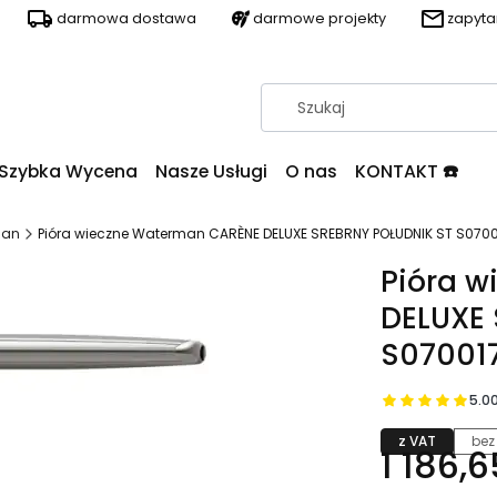
darmowa dostawa
darmowe projekty
zapyt
Szybka Wycena
Nasze Usługi
O nas
KONTAKT ☎️
man
Pióra wieczne Waterman CARÈNE DELUXE SREBRNY POŁUDNIK ST S070
Pióra 
DELUXE
S07001
5.0
z VAT
bez
1 186,6