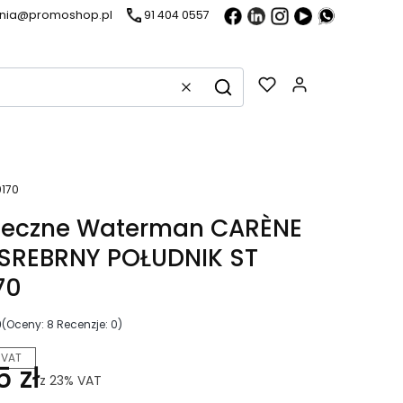
ania@promoshop.pl
91 404 0557
Gadżety w k
Wyczyść
Szukaj
0170
wieczne Waterman CARÈNE
 SREBRNY POŁUDNIK ST
70
0
(Oceny: 8 Recenzje: 0)
 VAT
5 zł
z
23%
VAT