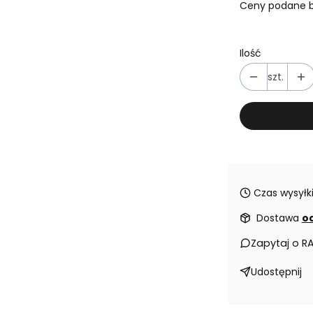
Ceny podane b
Ilość
szt.
Czas wysyłki
Dostawa
od
Zapytaj o R
Udostępnij