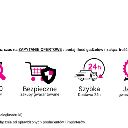
az czas na
ZAPYTANIE OFERTOWE
: podaj ilość gadżetów i załącz treść
alogi/nadruki)
ącznie od sprawdzonych producentów i importerów.