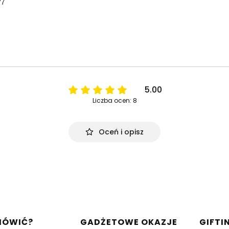
77
5.00
Liczba ocen: 8
Oceń i opisz
w stopce
MÓWIĆ?
GADŻETOWE OKAZJE
GIFTI