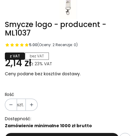
Smycze logo - producent -
ML1037
5.00
(Oceny: 2 Recenzje: 0)
z VAT
bez VAT
2,14 zł
z
23%
VAT
Ceny podane bez kosztów dostawy.
Ilość
szt.
Dostępność:
Zamówienie minimalne 1000 zł brutto