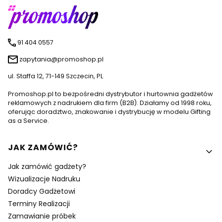
91 404 0557
zapytania@promoshop.pl
ul. Staffa 12, 71-149 Szczecin, PL
Promoshop.pl to bezpośredni dystrybutor i hurtownia gadżetów
reklamowych z nadrukiem dla firm (B2B). Działamy od 1998 roku,
oferując doradztwo, znakowanie i dystrybucję w modelu Gifting
as a Service.
Linki w stopce
JAK ZAMÓWIĆ?
Jak zamówić gadżety?
Wizualizacje Nadruku
Doradcy Gadżetowi
Terminy Realizacji
Zamawianie próbek