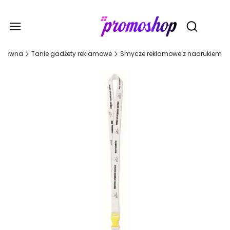
Gadże
Otwórz wy
 główna
Tanie gadżety reklamowe
Smycze reklamowe z nadrukiem