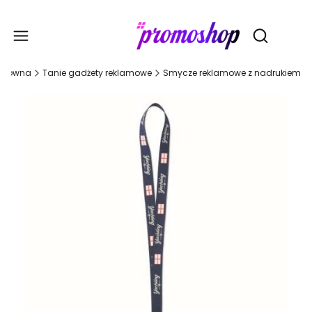
Gadże
Otwórz wy
 główna
Tanie gadżety reklamowe
Smycze reklamowe z nadrukiem