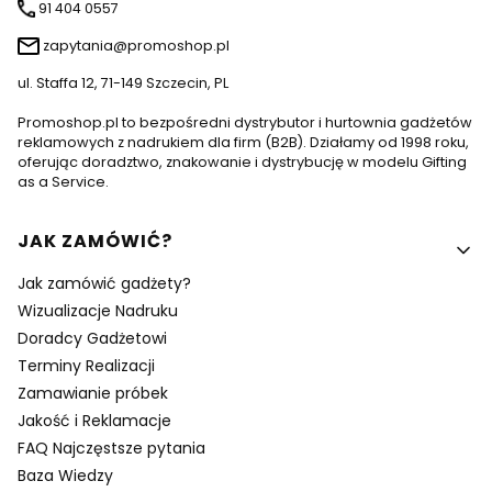
91 404 0557
zapytania@promoshop.pl
ul. Staffa 12, 71-149 Szczecin, PL
Promoshop.pl to bezpośredni dystrybutor i hurtownia gadżetów
reklamowych z nadrukiem dla firm (B2B). Działamy od 1998 roku,
oferując doradztwo, znakowanie i dystrybucję w modelu Gifting
as a Service.
Linki w stopce
JAK ZAMÓWIĆ?
Jak zamówić gadżety?
Wizualizacje Nadruku
Doradcy Gadżetowi
Terminy Realizacji
Zamawianie próbek
Jakość i Reklamacje
FAQ Najczęstsze pytania
Baza Wiedzy