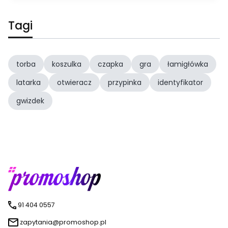
Tagi
torba
koszulka
czapka
gra
łamigłówka
latarka
otwieracz
przypinka
identyfikator
gwizdek
91 404 0557
zapytania@promoshop.pl