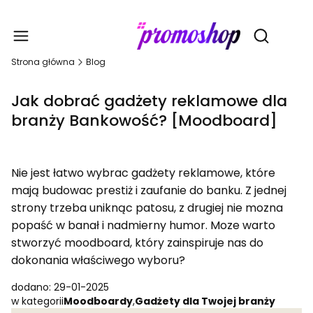
Gadże
Otwórz wy
Strona główna
Blog
Jak dobrać gadżety reklamowe dla
branży Bankowość? [Moodboard]
Nie jest łatwo wybrac gadżety reklamowe, które
mają budowac prestiż i zaufanie do banku. Z jednej
strony trzeba uniknąc patosu, z drugiej nie mozna
popaść w banał i nadmierny humor. Moze warto
stworzyć moodboard, który zainspiruje nas do
dokonania właściwego wyboru?
dodano: 29-01-2025
w kategorii
Moodboardy
,
Gadżety dla Twojej branży