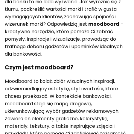
dla banku to nie lada wyzwanie. Jak wyróżnić się z
tłumu, podkreślić wartości marki i trafić w gusta
wymagających klientów, zachowując spójność i
wizerunek marki? Odpowiedzią jest
moodboard
–
kreatywne narzędzie, które pomoże Ci zebrać
pomysły, inspiracje i wizualizacje, prowadząc do
trafnego doboru gadżetów i upominków idealnych
dla bankowości.
Czym jest moodboard?
Moodboard to kolaż, zbiór wizualnych inspiracji,
odzwierciedlający estetykę, styl i wartości, które
chcesz przekazać. W kontekście bankowości,
moodboard staje się mapą drogową,
ukierunkowującą wybór gadżetów reklamowych.
Zawiera on elementy graficzne, kolorystykę,
materiały, tekstury, a także inspirujące zdjęcia i
przykłady, które pomogą Ci zdefiniować tożsamość