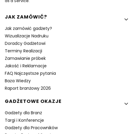
as a Service.
Linki w stopce
JAK ZAMÓWIĆ?
Jak zamówić gadżety?
Wizualizacje Nadruku
Doradcy Gadżetowi
Terminy Realizacji
Zamawianie próbek
Jakość i Reklamacje
FAQ Najczęstsze pytania
Baza Wiedzy
Raport branżowy 2026
GADŻETOWE OKAZJE
Gadżety dla Branż
Targi i Konferencje
Gadżety dla Pracowników