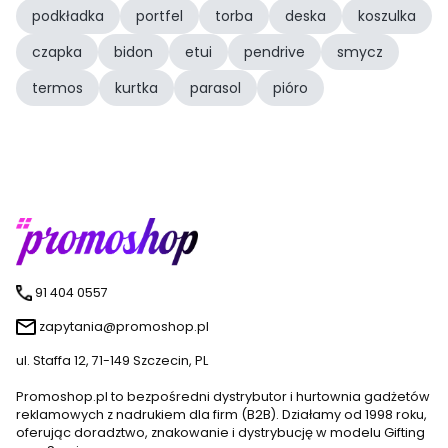
podkładka
portfel
torba
deska
koszulka
czapka
bidon
etui
pendrive
smycz
termos
kurtka
parasol
pióro
91 404 0557
zapytania@promoshop.pl
ul. Staffa 12, 71-149 Szczecin, PL
Promoshop.pl to bezpośredni dystrybutor i hurtownia gadżetów
reklamowych z nadrukiem dla firm (B2B). Działamy od 1998 roku,
oferując doradztwo, znakowanie i dystrybucję w modelu Gifting