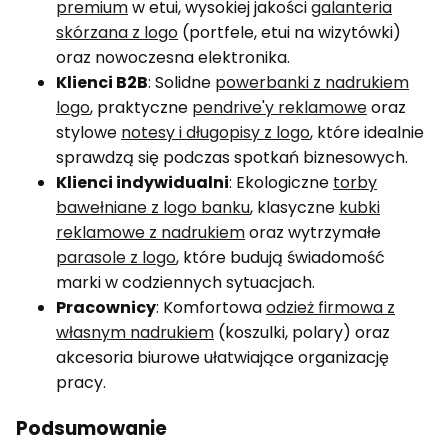
premium
w etui, wysokiej jakości
galanteria
skórzana z logo
(portfele, etui na wizytówki)
oraz nowoczesna elektronika.
Klienci B2B
: Solidne
powerbanki z nadrukiem
logo
, praktyczne
pendrive'y reklamowe
oraz
stylowe
notesy i długopisy z logo
, które idealnie
sprawdzą się podczas spotkań biznesowych.
Klienci indywidualni
: Ekologiczne
torby
bawełniane z logo banku
, klasyczne
kubki
reklamowe z nadrukiem
oraz wytrzymałe
parasole z logo
, które budują świadomość
marki w codziennych sytuacjach.
Pracownicy
: Komfortowa
odzież firmowa z
własnym nadrukiem
(koszulki, polary) oraz
akcesoria biurowe ułatwiające organizację
pracy.
Podsumowanie