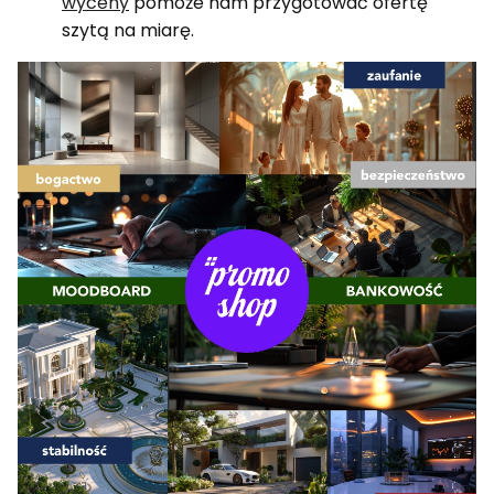
wyceny
pomoże nam przygotować ofertę
szytą na miarę.