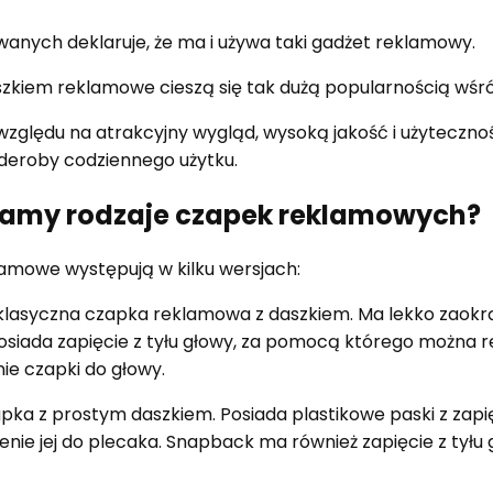
wanych deklaruje, że ma i używa taki gadżet reklamowy.
szkiem reklamowe cieszą się tak dużą popularnością wś
względu na atrakcyjny wygląd, wysoką jakość i użyteczn
rderoby codziennego użytku.
iamy rodzaje czapek reklamowych?
lamowe występują w kilku wersjach:
i klasyczna czapka reklamowa z daszkiem. Ma lekko zaokr
siada zapięcie z tyłu głowy, za pomocą którego można r
ie czapki do głowy.
zapka z prostym daszkiem. Posiada plastikowe paski z zapi
enie jej do plecaka. Snapback ma również zapięcie z tyłu 