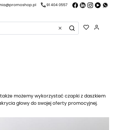
ania@promoshop.pl
91 404 0557
Gadżety w k
Wyczyść
Szukaj
im także możemy wykorzystać czapki z daszkiem
rycia głowy do swojej oferty promocyjnej.