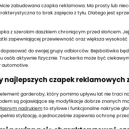
kowicie zabudowana czapka reklamowa. Ma prosty lub nie
rakterystyczna to brak zapięcia z tyłu. Dlatego jest spr
czapka z szerokim daszkiem chroniącym przed słońcem. Jej
atki zapewniającej przewiewność oraz większa wysokość 
 dopasować do swojej grupy odbiorców. Bejsbolówka będ
 osób aktywnie fizycznie. Truckerka może być ciekawym
y automotive.
hy najlepszych czapek reklamowych 
element garderoby, który pomimo upływu lat nie traci na
dem są pojawiające się modyfikacje dobrze znanych mod
własnym nadrukiem
to stylowe i funkcjonalne nakrycie gł
pełnia stylizację, a jednocześnie zapewnia ochronę prze