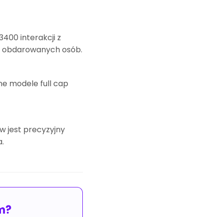
400 interakcji z
3% obdarowanych osób.
e modele full cap
w jest precyzyjny
a.
em?