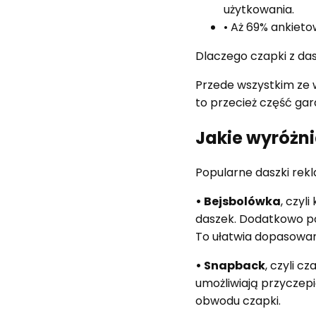
użytkowania.
• Aż 69% ankieto
Dlaczego czapki z da
Przede wszystkim ze 
to przecież część ga
Jakie wyróżn
Popularne daszki rek
• Bejsbolówka
, czyl
daszek. Dodatkowo po
To ułatwia dopasowan
• Snapback
, czyli c
umożliwiają przyczepi
obwodu czapki.