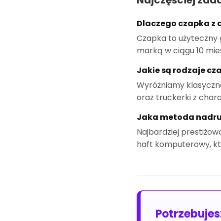
Najczęściej zad
Dlaczego czapka z 
Czapka to użyteczny g
marką w ciągu 10 mie
Jakie są rodzaje c
Wyróżniamy klasyczne
oraz truckerki z cha
Jaka metoda nadruk
Najbardziej prestiżo
haft komputerowy, kt
Potrzebuje