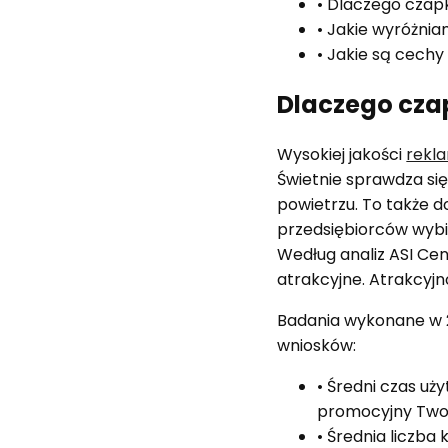
• Dlaczego czap
• Jakie wyróżni
• Jakie są cech
Dlaczego cza
Wysokiej jakości
rekl
Świetnie sprawdza s
powietrzu. To także 
przedsiębiorców wybi
Według analiz ASI Cen
atrakcyjne. Atrakcyj
Badania wykonane w 20
wniosków:
• Średni czas uż
promocyjny Twoj
• Średnia liczba