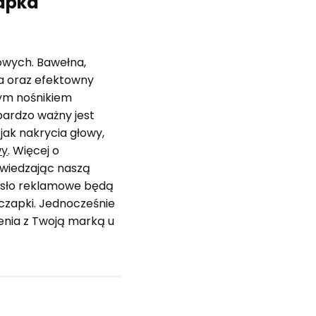
zapka
owych. Bawełna,
ia oraz efektowny
ym nośnikiem
bardzo ważny jest
ak nakrycia głowy,
wy
. Więcej o
dwiedzając naszą
asło reklamowe będą
 czapki. Jednocześnie
enia z Twoją marką u