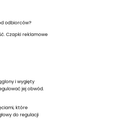
ród odbiorców?
ość. Czapki reklamowe
ąglony i wygięty
egulować jej obwód.
ęciami, które
głowy do regulacji