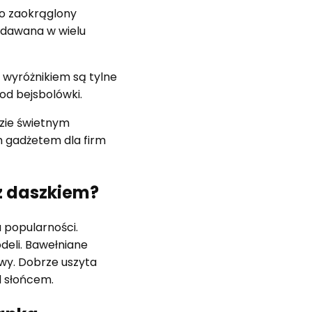
co zaokrąglony
zedawana w wielu
 wyróżnikiem są tylne
od bejsbolówki.
zie świetnym
 gadżetem dla firm
z daszkiem?
 popularności.
eli. Bawełniane
owy. Dobrze uszyta
d słońcem.