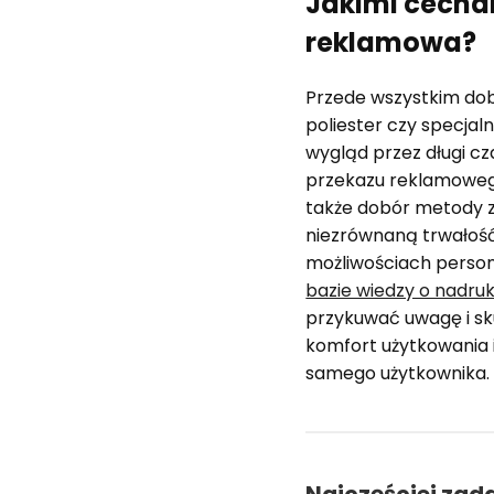
Jakimi cecha
reklamowa?
Przede wszystkim dob
poliester czy specja
wygląd przez długi cz
przekazu reklamowego
także dobór metody z
niezrównaną trwałość
możliwościach persona
bazie wiedzy o nadru
przykuwać uwagę i sku
komfort użytkowania 
samego użytkownika.