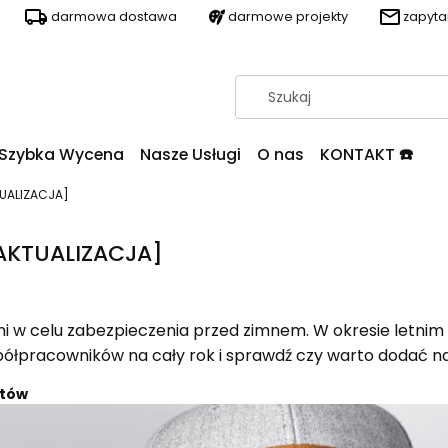
darmowa dostawa
darmowe projekty
zapyt
Szybka Wycena
Nasze Usługi
O nas
KONTAKT ☎️
TUALIZACJA]
[AKTUALIZACJA]
dni w celu zabezpieczenia przed zimnem. W okresie letn
ółpracowników na cały rok i sprawdź czy warto dodać nak
etów