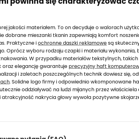
mi powinna się charakteryzować c
rej jakości materiałem. To on decyduje o walorach użytk
lnie dobrane mieszanki tkanin zapewniają komfort noszen
as. Praktyczne i
ochronne daszki reklamowe
są skuteczn
. Oprócz wyboru rodzaju czapki i materiału wykonania, 
nakowania. W przypadku materiałów tekstylnych, takich j
 oraz elegancję gwarantuje
precyzyjny haft komputero
lizacji i zaletach poszczególnych technik dowiesz się, o
kach
. Solidne logo firmy i odpowiednio wkomponowane h
tecznie oddziaływać na ludzi mijanych przez właściciela
i atrakcyjność nakrycia głowy wywoła pozytywne skojarz