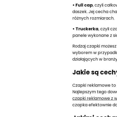
• Full cap
, czyli cał
daszek. Jej cecha cha
różnych rozmiarach.
• Truckerka
, czyli 
panele wykonane z si
Rodzaj czapki możesz
wyborem w przypadku
działających w branż
Jakie są cec
Czapki reklamowe to 
Najlepszym tego dowo
czapki reklamowe z 
czapka efektownie do