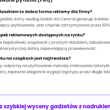
awane pytania (FAQ)
daszkiem to dobra forma reklamy dla firmy?
adżet, który według badań ASI Central generuje średnio 3
sięcy użytkowania. Jest chętnie zatrzymywana przez 6
zapek reklamowych dostępnych na rynku?
 bejsbolówki, snapbacki z prostym daszkiem, zabudowan
rakterystyczną siatką zapewniającą przewiewność.
u na czapkach jest najtrwalsza?
wą i odporną na użytkowanie metodą znakowania tekstylió
óry zapewnia elegancki wygląd logotypu przez długie lat
sz szybkiej wyceny gadżetów z nadruki