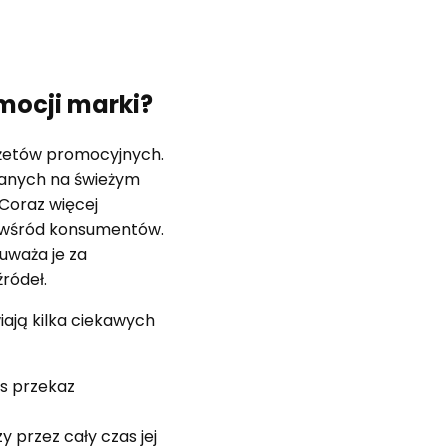
mocji marki?
dżetów promocyjnych.
wanych na świeżym
Coraz więcej
ż wśród konsumentów.
uważa je za
ródeł.
iają kilka ciekawych
as przekaz
 przez cały czas jej