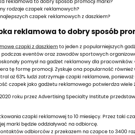
ka reklamowa to dobry sposób promocji marki?
amy rodzaje czapek reklamowych?
y najlepszych czapek reklamowych z daszkiem?
pka reklamowa to dobry sposób pro
amowe czapki z daszkiem
to jeden z popularniejszych ga
ię podczas eventów oraz zawodów sportowych organizo
doskonały pomysł na gadżet reklamowy dla pracowników. 
era tę formę promocji. Zyskuje ona popularność równie
tral aż 63% ludzi zatrzymuje czapki reklamowe, ponieważ 
ność czapek jako gadżetu reklamowego potwierdza wiele ź
20 roku przez Advertising Specialty Institute przedstaw
ytkowania czapki reklamowej to 10 miesięcy. Przez taki cz
ej marki będzie oddziaływać na odbiorcę.
 kontaktów odbiorców z przekazem na czapce to 3400 razy