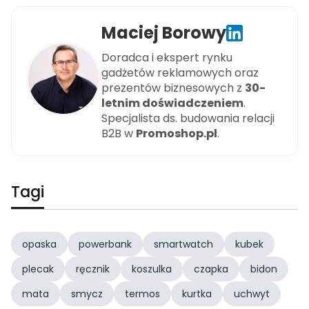
Maciej Borowy
Doradca i ekspert rynku
gadżetów reklamowych oraz
prezentów biznesowych z
30-
letnim doświadczeniem
.
Specjalista ds. budowania relacji
B2B w
Promoshop.pl
.
Tagi
opaska
powerbank
smartwatch
kubek
plecak
ręcznik
koszulka
czapka
bidon
mata
smycz
termos
kurtka
uchwyt