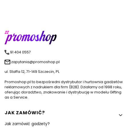
91 404 0557
zapytania@promoshop.pl
ul. Staffa 12, 71-149 Szczecin, PL
Promoshop.pl to bezpośredni dystrybutor i hurtownia gadżetów
reklamowych z nadrukiem dla firm (B2B). Działamy od 1998 roku,
oferując doradztwo, znakowanie i dystrybucję w modelu Gifting
as a Service.
Linki w stopce
JAK ZAMÓWIĆ?
Jak zamówić gadżety?