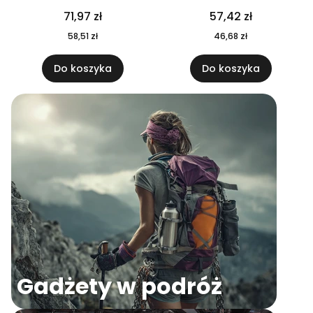
04
71,97 zł
57,42 zł
58,51 zł
46,68 zł
Do koszyka
Do koszyka
Gadżety w podróż