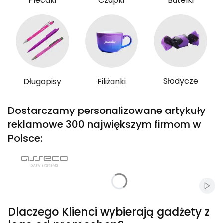
Plecaki
Czapki
Butelki
Słodycze
Długopisy
Filiżanki
Dostarczamy personalizowane artykuły
reklamowe 300 największym firmom w
Polsce:
Włąc
Dlaczego Klienci wybierają gadżety z