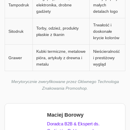
Tampodruk
elektronika, drobne
małych
gadżety
detalach logo
Trwałość i
Torby, odzież, produkty
Sitodruk
doskonałe
płaskie z tkanin
krycie kolorów
Kubki termiczne, metalowe
Nieścieralność
Grawer
pióra, artykuły z drewna i
i prestiżowy
metalu
wygląd
Merytorycznie zweryfikowane przez Głównego Technologa
Znakowania Promoshop.
Maciej Borowy
Doradca B2B & Ekspert ds.