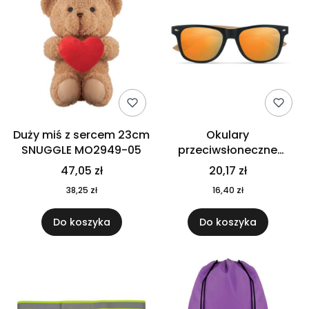
Duży miś z sercem 23cm
Okulary
SNUGGLE MO2949-05
przeciwsłoneczne
CALIFORNIA TOUCH
47,05 zł
20,17 zł
MO9617-10
38,25 zł
16,40 zł
Do koszyka
Do koszyka