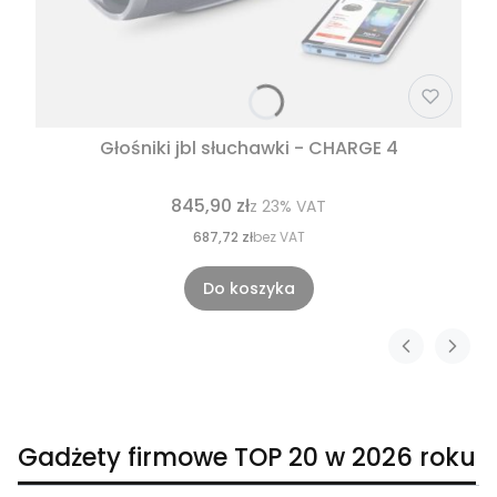
Głośniki jbl słuchawki - CHARGE 4
845,90 zł
z
23%
VAT
687,72 zł
bez VAT
Do koszyka
Gadżety firmowe TOP 20 w 2026 roku