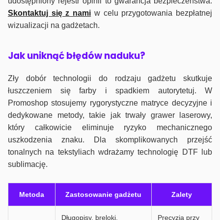
udostępniony rejestr opinii to gwarancja bezpieczeństwa.
Skontaktuj się z nami
w celu przygotowania bezpłatnej
wizualizacji na gadżetach.
J
ak uniknąć błędów naduku?
Zły dobór technologii do rodzaju gadżetu skutkuje
łuszczeniem się farby i spadkiem autorytetuj. W
Promoshop stosujemy rygorystyczne matryce decyzyjne i
dedykowane metody, takie jak trwały grawer laserowy,
który całkowicie eliminuje ryzyko mechanicznego
uszkodzenia znaku. Dla skomplikowanych przejść
tonalnych na tekstyliach wdrażamy technologię DTF lub
sublimację.
Metoda
Zastosowanie gadżetu
Zalety
Długopisy, breloki,
Precyzja przy