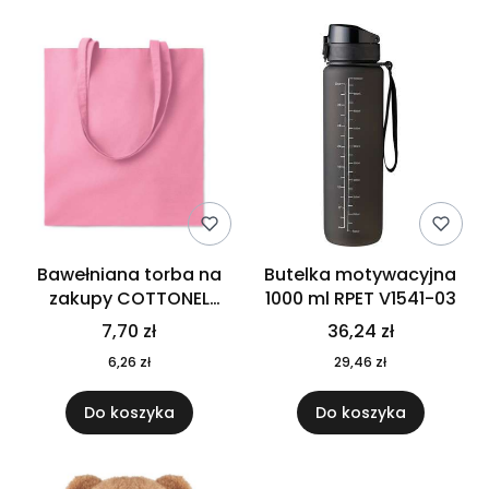
Bawełniana torba na
Butelka motywacyjna
zakupy COTTONEL
1000 ml RPET V1541-03
COLOUR++ MO9846-11
7,70 zł
36,24 zł
6,26 zł
29,46 zł
Do koszyka
Do koszyka