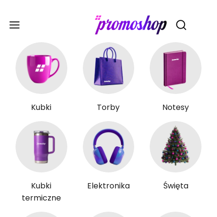
Gadże
Otwórz wy
Kubki
Torby
Notesy
Kubki
Elektronika
Święta
termiczne