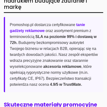
nadrukiem budujące zaufanie i
markę
Promoshop.pl dostarcza certyfikowane
tanie
gadżety reklamowe
oraz asortyment premium z
terminowością
SLA na poziomie 99% i dostawą w
72h.
Budujemy bezkompromisowy autorytet
Twojego biznesu w relacjach B2B, opierając się na
twardych dowodach jakości. Nasz zespół ekspertów
wdraża precyzyjne znakowanie oraz starannie
wyselekcjonowane
akcesoria reklamowe
, które
spełniają rygorystyczne normy użytkowe (m.in.
certyfikaty CE, IP67). Bezpieczeństwo transakcji
potwierdza nasz ocena
4.9/5 w TrustMate.
Skuteczne materiały promocyjne