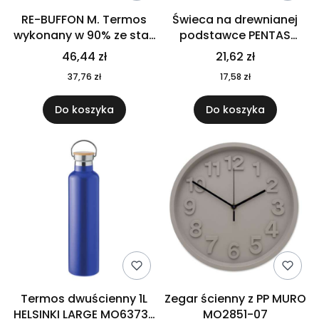
RE-BUFFON M. Termos
Świeca na drewnianej
wykonany w 90% ze stali
podstawce PENTAS
nierdzewnej
MO6282-40
46,44 zł
21,62 zł
pochodzącej z
37,76 zł
17,58 zł
recyklingu 520 ml 94294
Do koszyka
Do koszyka
Termos dwuścienny 1L
Zegar ścienny z PP MURO
HELSINKI LARGE MO6373-
MO2851-07