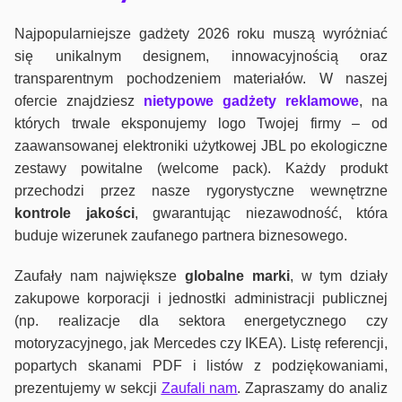
Najpopularniejsze gadżety 2026 roku muszą wyróżniać
się unikalnym designem, innowacyjnością oraz
transparentnym pochodzeniem materiałów. W naszej
ofercie znajdziesz
nietypowe gadżety reklamowe
, na
których trwale eksponujemy logo Twojej firmy – od
zaawansowanej elektroniki użytkowej JBL po ekologiczne
zestawy powitalne (welcome pack). Każdy produkt
przechodzi przez nasze rygorystyczne wewnętrzne
kontrole jako
ści
, gwarantując niezawodność, która
buduje wizerunek zaufanego partnera biznesowego.
Zaufały nam największe
globalne marki
, w tym działy
zakupowe korporacji i jednostki administracji publicznej
(np. realizacje dla sektora energetycznego czy
motoryzacyjnego, jak Mercedes czy IKEA). Listę referencji,
popartych skanami PDF i listów z podziękowaniami,
prezentujemy w sekcji
Zaufali nam
. Zapraszamy do analiz