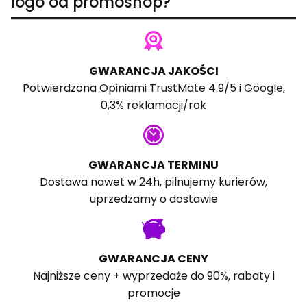
logo od promoshop?
GWARANCJA JAKOŚCI
Potwierdzona
Opiniami TrustMate
4.9/5 i
Google
,
0,3% reklamacji/rok
GWARANCJA TERMINU
Dostawa nawet w 24h, pilnujemy kurierów,
uprzedzamy o dostawie
GWARANCJA CENY
Najniższe ceny + wyprzedaże do 90%, rabaty i
promocje