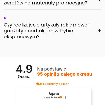
zwrotów na materiały promocyjne?
Czy realizujecie artykuły reklamowe i
+
gadżety z nadrukiem w trybie
ekspresowym?
4.9
Na podstawie
95
opinii
z całego okresu
Ocena
Jak zbieramy opinie?
Agata
zweryfikowano