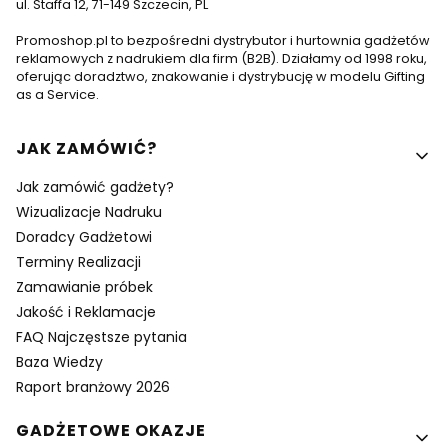
ul. Staffa 12, 71-149 Szczecin, PL
Promoshop.pl to bezpośredni dystrybutor i hurtownia gadżetów
reklamowych z nadrukiem dla firm (B2B). Działamy od 1998 roku,
oferując doradztwo, znakowanie i dystrybucję w modelu Gifting
as a Service.
Linki w stopce
JAK ZAMÓWIĆ?
Jak zamówić gadżety?
Wizualizacje Nadruku
Doradcy Gadżetowi
Terminy Realizacji
Zamawianie próbek
Jakość i Reklamacje
FAQ Najczęstsze pytania
Baza Wiedzy
Raport branżowy 2026
GADŻETOWE OKAZJE