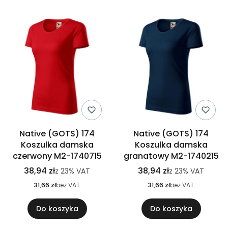
Native (GOTS) 174
Native (GOTS) 174
Koszulka damska
Koszulka damska
czerwony M2-1740715
granatowy M2-1740215
38,94 zł
38,94 zł
z
23%
VAT
z
23%
VAT
31,66 zł
bez VAT
31,66 zł
bez VAT
Do koszyka
Do koszyka