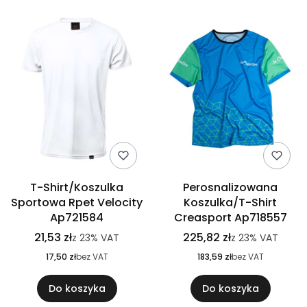
T-Shirt/Koszulka
Perosnalizowana
Sportowa Rpet Velocity
Koszulka/T-Shirt
Ap721584
Creasport Ap718557
21,53 zł
225,82 zł
z
23%
VAT
z
23%
VAT
17,50 zł
bez VAT
183,59 zł
bez VAT
Do koszyka
Do koszyka