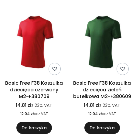
Basic Free F38 Koszulka
Basic Free F38 Koszulka
dziecięca czerwony
dziecięca zieleń
M2-F380709
butelkowa M2-F380609
14,81 zł
14,81 zł
z
23%
VAT
z
23%
VAT
12,04 zł
bez VAT
12,04 zł
bez VAT
Do koszyka
Do koszyka