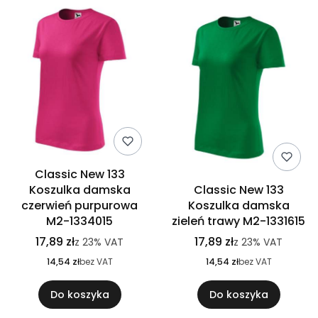
Classic New 133
Koszulka damska
Classic New 133
czerwień purpurowa
Koszulka damska
M2-1334015
zieleń trawy M2-1331615
17,89 zł
17,89 zł
z
23%
VAT
z
23%
VAT
14,54 zł
bez VAT
14,54 zł
bez VAT
Do koszyka
Do koszyka