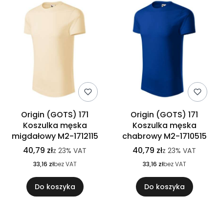
Origin (GOTS) 171
Origin (GOTS) 171
Koszulka męska
Koszulka męska
migdałowy M2-1712115
chabrowy M2-1710515
40,79 zł
40,79 zł
z
23%
VAT
z
23%
VAT
33,16 zł
bez VAT
33,16 zł
bez VAT
Do koszyka
Do koszyka