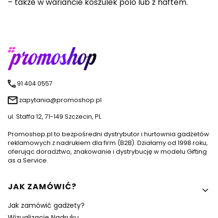
– także w wariancie koszulek polo lub z haftem.
91 404 0557
zapytania@promoshop.pl
ul. Staffa 12, 71-149 Szczecin, PL
Promoshop.pl to bezpośredni dystrybutor i hurtownia gadżetów
reklamowych z nadrukiem dla firm (B2B). Działamy od 1998 roku,
oferując doradztwo, znakowanie i dystrybucję w modelu Gifting
as a Service.
Linki w stopce
JAK ZAMÓWIĆ?
Jak zamówić gadżety?
Wizualizacje Nadruku