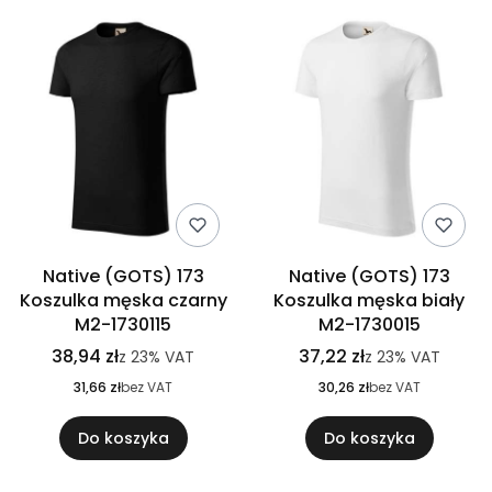
Native (GOTS) 173
Native (GOTS) 173
Koszulka męska czarny
Koszulka męska biały
M2-1730115
M2-1730015
38,94 zł
37,22 zł
z
23%
VAT
z
23%
VAT
31,66 zł
bez VAT
30,26 zł
bez VAT
Do koszyka
Do koszyka