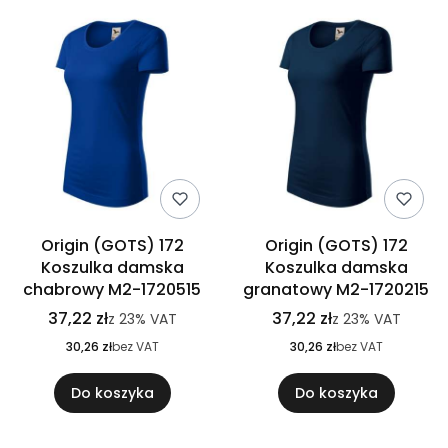
Origin (GOTS) 172
Origin (GOTS) 172
Koszulka damska
Koszulka damska
chabrowy M2-1720515
granatowy M2-1720215
37,22 zł
37,22 zł
z
23%
VAT
z
23%
VAT
30,26 zł
bez VAT
30,26 zł
bez VAT
Do koszyka
Do koszyka