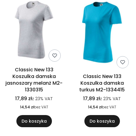
Classic New 133
Koszulka damska
Classic New 133
jasnoszary melanż M2-
Koszulka damska
1330315
turkus M2-1334415
17,89 zł
17,89 zł
z
23%
VAT
z
23%
VAT
14,54 zł
bez VAT
14,54 zł
bez VAT
Do koszyka
Do koszyka