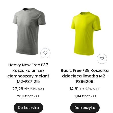
Heavy New Free F37
Koszulka unisex
Basic Free F38 Koszulka
ciemnoszary melanż
dziecięca limetka M2-
M2-F371215
F386209
27,28 zł
14,81 zł
z
23%
VAT
z
23%
VAT
22,18 zł
bez VAT
12,04 zł
bez VAT
Do koszyka
Do koszyka