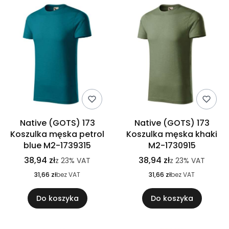
Native (GOTS) 173
Native (GOTS) 173
Koszulka męska petrol
Koszulka męska khaki
blue M2-1739315
M2-1730915
38,94 zł
38,94 zł
z
23%
VAT
z
23%
VAT
31,66 zł
bez VAT
31,66 zł
bez VAT
Do koszyka
Do koszyka