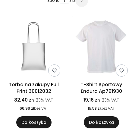
Strona
z 12
Torba na zakupy Full
T-Shirt Sportowy
Print 30012032
Endura Ap791930
82,40 zł
19,16 zł
z
23%
VAT
z
23%
VAT
66,99 zł
bez VAT
15,58 zł
bez VAT
Do koszyka
Do koszyka