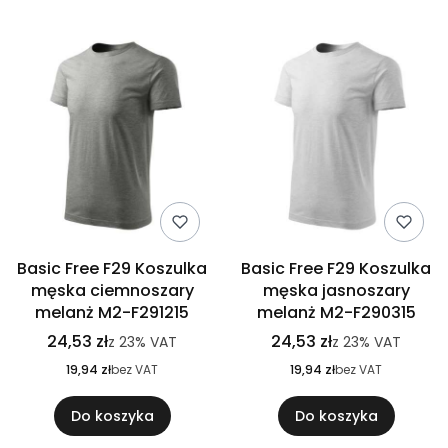
Basic Free F29 Koszulka
Basic Free F29 Koszulka
męska ciemnoszary
męska jasnoszary
melanż M2-F291215
melanż M2-F290315
24,53 zł
24,53 zł
z
23%
VAT
z
23%
VAT
19,94 zł
bez VAT
19,94 zł
bez VAT
Do koszyka
Do koszyka