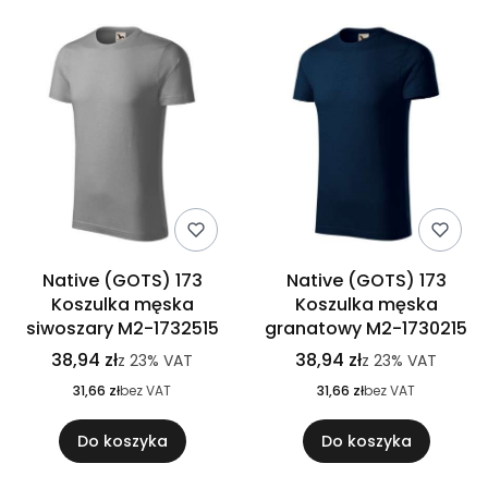
Native (GOTS) 173
Native (GOTS) 173
Koszulka męska
Koszulka męska
siwoszary M2-1732515
granatowy M2-1730215
38,94 zł
38,94 zł
z
23%
VAT
z
23%
VAT
31,66 zł
bez VAT
31,66 zł
bez VAT
Do koszyka
Do koszyka