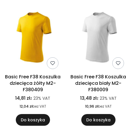
Basic Free F38 Koszulka
Basic Free F38 Koszulka
dziecięca żółty M2-
dziecięca biały M2-
F380409
F380009
14,81 zł
13,48 zł
z
23%
VAT
z
23%
VAT
12,04 zł
bez VAT
10,96 zł
bez VAT
Do koszyka
Do koszyka