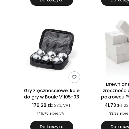
Do koszyka
Do kosz
Drewniane
Gry zręcznościowe, kule
zręcznośc
do gry w Boule V1105-03
pokrowcu P9
179,28 zł
41,73 zł
z
23%
VAT
z
2
145,76 zł
bez VAT
33,93 zł
bez
Do koszyka
Do kosz