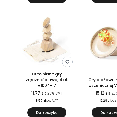
Drewniane gry
zręcznościowe, 4 el.
Gry plażowe 
V1004-17
pszenicznej 
11,77 zł
15,12 zł
z
23%
VAT
z
23
9,57 zł
bez VAT
12,29 zł
bez
Do koszyka
Do kosz