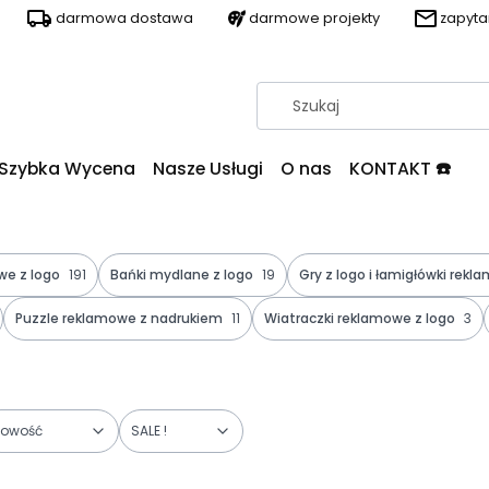
darmowa dostawa
darmowe projekty
zapyt
Szybka Wycena
Nasze Usługi
O nas
KONTAKT ☎️
we z logo
191
Bańki mydlane z logo
19
Gry z logo i łamigłówki rek
Puzzle reklamowe z nadrukiem
11
Wiatraczki reklamowe z logo
3
owość
SALE !