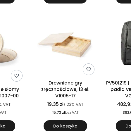
Drewniane gry
PV501219 |
ze słomy
zręcznościowe, 13 el.
padla V
V1007-00
V1005-17
V
19,35 zł
482,93
%
VAT
z
23%
VAT
 VAT
15,73 zł
bez VAT
392,
yka
Do koszyka
Do