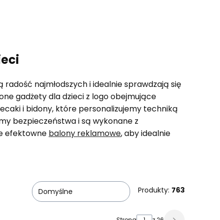
ieci
ą radość najmłodszych i idealnie sprawdzają się
one gadżety dla dzieci z logo obejmujące
plecaki i bidony, które personalizujemy techniką
ormy bezpieczeństwa i są wykonane z
ze efektowne
balony reklamowe
, aby idealnie
Produkty:
763
Domyślne
Strona
z 26