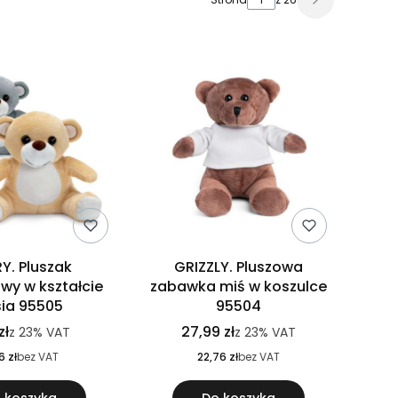
Y. Pluszak
GRIZZLY. Pluszowa
owy w kształcie
zabawka miś w koszulce
sia 95505
95504
zł
27,99 zł
z
23%
VAT
z
23%
VAT
6 zł
bez VAT
22,76 zł
bez VAT