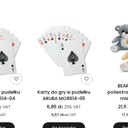
BEAR
w pudełku
Karty do gry w pudełku
poliestr
614-04
ARUBA MO8614-05
mi
6,85 zł
21,11 
%
VAT
z
23%
VAT
 VAT
5,57 zł
bez VAT
17,1