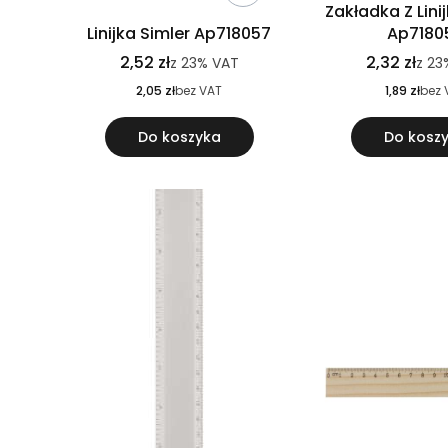
Zakładka Z Lini
Linijka Simler Ap718057
Ap7180
2,52 zł
2,32 zł
z
23%
VAT
z
23
2,05 zł
bez VAT
1,89 zł
bez 
Do koszyka
Do kosz