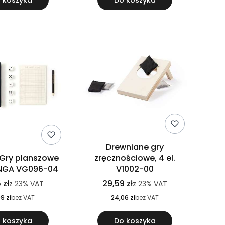
 koszyka
Do koszyka
Drewniane gry
 Gry planszowe
zręcznościowe, 4 el.
INGA VG096-04
V1002-00
 zł
29,59 zł
z
23%
VAT
z
23%
VAT
9 zł
bez VAT
24,06 zł
bez VAT
 koszyka
Do koszyka