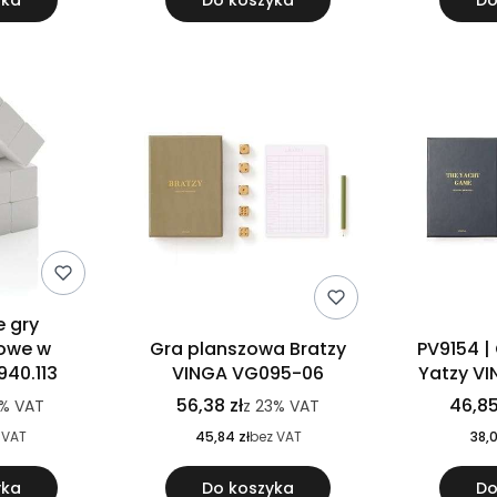
yka
Do koszyka
Do
 gry
iowe w
Gra planszowa Bratzy
PV9154 |
40.113
VINGA VG095-06
Yatzy V
56,38 zł
46,85
3%
VAT
z
23%
VAT
 VAT
45,84 zł
bez VAT
38,0
yka
Do koszyka
Do