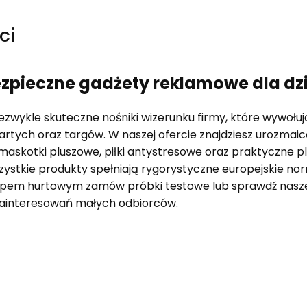
ci
ezpieczne gadżety reklamowe dla dz
ezwykle skuteczne nośniki wizerunku firmy, które wywołuj
artych oraz targów. W naszej ofercie znajdziesz urozmaic
sy, maskotki pluszowe, piłki antystresowe oraz praktyczne 
szystkie produkty spełniają rygorystyczne europejskie n
kupem hurtowym zamów próbki testowe lub sprawdź nas
 zainteresowań małych odbiorców.