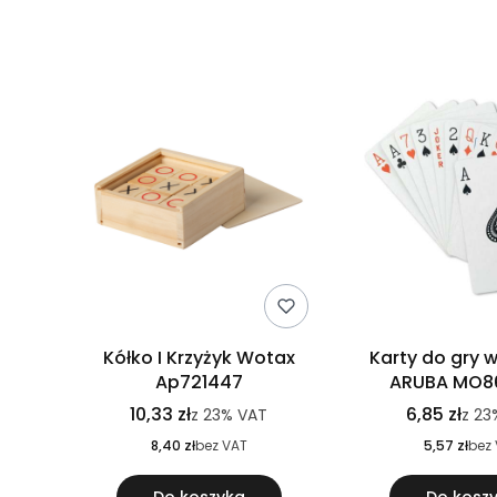
Kółko I Krzyżyk Wotax
Karty do gry 
Ap721447
ARUBA MO8
10,33 zł
6,85 zł
z
23%
VAT
z
23
8,40 zł
bez VAT
5,57 zł
bez