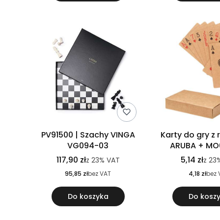
PV91500 | Szachy VINGA
Karty do gry z 
VG094-03
ARUBA + MO
117,90 zł
5,14 zł
z
23%
VAT
z
23
95,85 zł
bez VAT
4,18 zł
bez 
Do koszyka
Do kosz