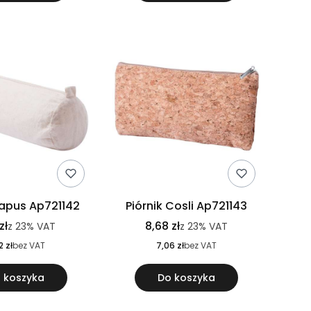
Napus Ap721142
Piórnik Cosli Ap721143
zł
8,68 zł
z
23%
VAT
z
23%
VAT
2 zł
bez VAT
7,06 zł
bez VAT
 koszyka
Do koszyka