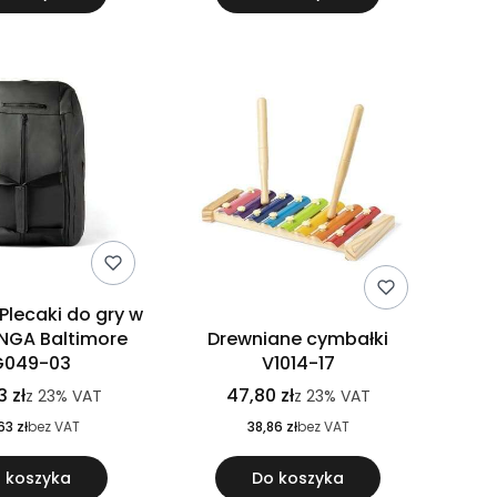
 Plecaki do gry w
INGA Baltimore
Drewniane cymbałki
G049-03
V1014-17
 zł
47,80 zł
z
23%
VAT
z
23%
VAT
63 zł
bez VAT
38,86 zł
bez VAT
 koszyka
Do koszyka