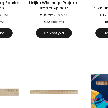
jką Bomler
Linijka Własnego Projektu
58
Drafter Ap718121
Linijka 
5,19 zł
1,92 
%
VAT
z
23%
VAT
VAT
4,22 zł
bez VAT
1,5
yka
Do koszyka
Do