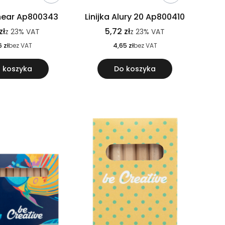
Linear Ap800343
Linijka Alury 20 Ap800410
zł
5,72 zł
z
23%
VAT
z
23%
VAT
6 zł
bez VAT
4,65 zł
bez VAT
 koszyka
Do koszyka