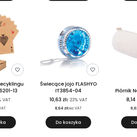
recyklingu
Świecące jojo FLASHYO
6201-13
IT3854-04
Piórnik 
10,63 zł
8,14 
%
VAT
z
23%
VAT
VAT
8,64 zł
bez VAT
6,6
yka
Do koszyka
Do