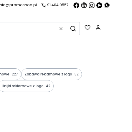
ania@promoshop.pl
91 404 0557
Gadżety w k
Wyczyść
Szukaj
lamowe
227
Zabawki reklamowe z logo
32
Linijki reklamowe z logo
42