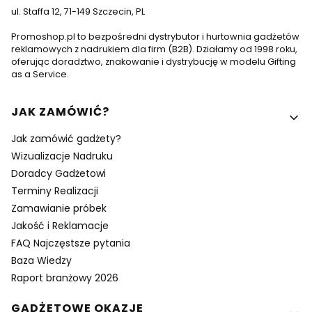
ul. Staffa 12, 71-149 Szczecin, PL
Promoshop.pl to bezpośredni dystrybutor i hurtownia gadżetów
reklamowych z nadrukiem dla firm (B2B). Działamy od 1998 roku,
oferując doradztwo, znakowanie i dystrybucję w modelu Gifting
as a Service.
Linki w stopce
JAK ZAMÓWIĆ?
Jak zamówić gadżety?
Wizualizacje Nadruku
Doradcy Gadżetowi
Terminy Realizacji
Zamawianie próbek
Jakość i Reklamacje
FAQ Najczęstsze pytania
Baza Wiedzy
Raport branżowy 2026
GADŻETOWE OKAZJE