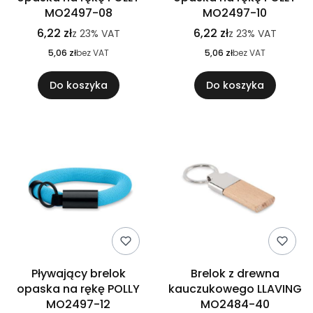
MO2497-08
MO2497-10
6,22 zł
6,22 zł
z
23%
VAT
z
23%
VAT
5,06 zł
bez VAT
5,06 zł
bez VAT
Do koszyka
Do koszyka
Pływający brelok
Brelok z drewna
opaska na rękę POLLY
kauczukowego LLAVING
MO2497-12
MO2484-40