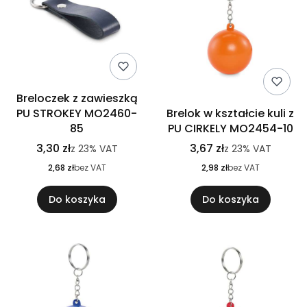
Breloczek z zawieszką
PU STROKEY MO2460-
Brelok w kształcie kuli z
85
PU CIRKELY MO2454-10
3,30 zł
3,67 zł
z
23%
VAT
z
23%
VAT
2,68 zł
bez VAT
2,98 zł
bez VAT
Do koszyka
Do koszyka