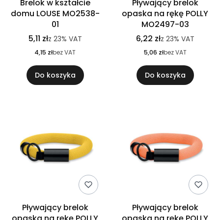
Brelok w kształcie
Pływający brelok
domu LOUSE MO2538-
opaska na rękę POLLY
01
MO2497-03
5,11 zł
6,22 zł
z
23%
VAT
z
23%
VAT
4,15 zł
bez VAT
5,06 zł
bez VAT
Do koszyka
Do koszyka
Pływający brelok
Pływający brelok
opaska na rękę POLLY
opaska na rękę POLLY