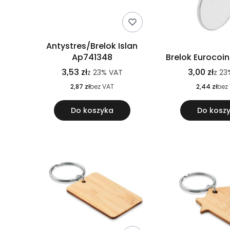
Antystres/Brelok Islan
Ap741348
Brelok Eurocoi
3,53 zł
3,00 zł
z
23%
VAT
z
23
2,87 zł
bez VAT
2,44 zł
bez
Do koszyka
Do kosz