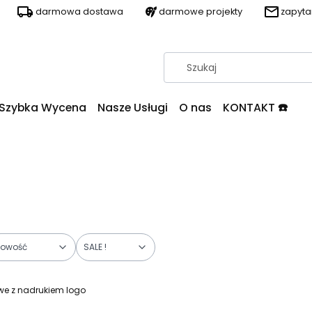
darmowa dostawa
darmowe projekty
zapyt
Szybka Wycena
Nasze Usługi
O nas
KONTAKT ☎️
owość
SALE !
owe z nadrukiem logo