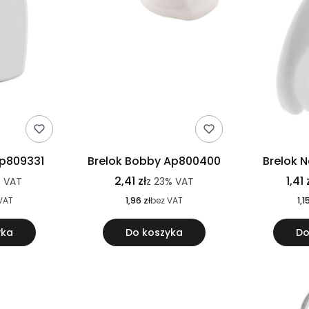
Ap809331
Brelok Bobby Ap800400
Brelok 
2,41 zł
1,41 
%
VAT
z
23%
VAT
VAT
1,96 zł
bez VAT
1,1
yka
Do koszyka
Do