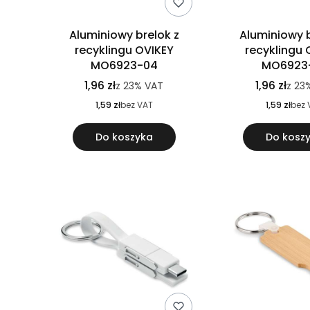
Aluminiowy brelok z
Aluminiowy b
recyklingu OVIKEY
recyklingu 
MO6923-04
MO6923
1,96 zł
1,96 zł
z
23%
VAT
z
23
1,59 zł
bez VAT
1,59 zł
bez 
Do koszyka
Do kosz