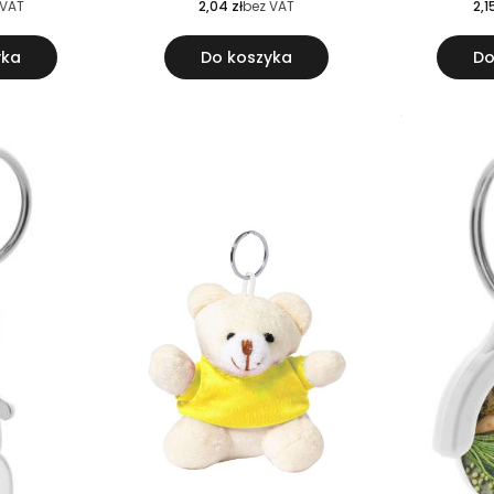
 VAT
2,04 zł
bez VAT
2,1
yka
Do koszyka
Do