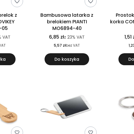
relok z
Bambusowa latarka z
Prostok
OVIKEY
brelokiem PIANTI
korka C
-05
MO6894-40
6,85 zł
1,51 
%
VAT
z
23%
VAT
VAT
5,57 zł
bez VAT
1,2
yka
Do koszyka
Do