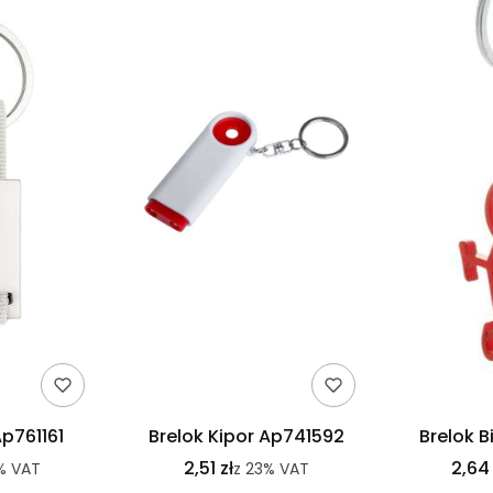
Ap761161
Brelok Kipor Ap741592
Brelok 
2,51 zł
2,64 
%
VAT
z
23%
VAT