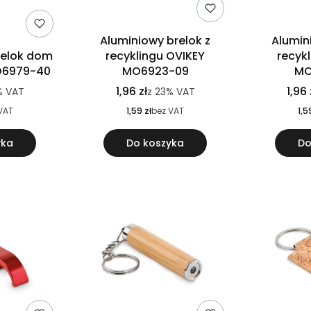
Aluminiowy brelok z
Alumin
elok dom
recyklingu OVIKEY
recyk
6979-40
MO6923-09
MO
1,96 zł
1,96 
%
VAT
z
23%
VAT
VAT
1,59 zł
bez VAT
1,5
yka
Do koszyka
Do