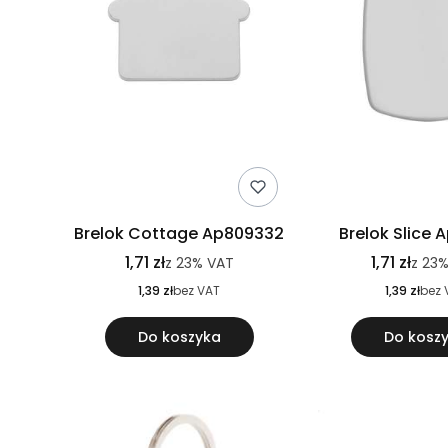
Brelok Cottage Ap809332
Brelok Slice 
1,71 zł
1,71 zł
z
23%
VAT
z
23
1,39 zł
bez VAT
1,39 zł
bez 
Do koszyka
Do kosz