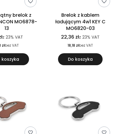
ątny brelok z
Brelok z kablem
ONCON MO6878-
ładującym 4w1 KEY C
13
MO6820-03
zł
22,36 zł
z
23%
VAT
z
23%
VAT
3 zł
bez VAT
18,18 zł
bez VAT
 koszyka
Do koszyka