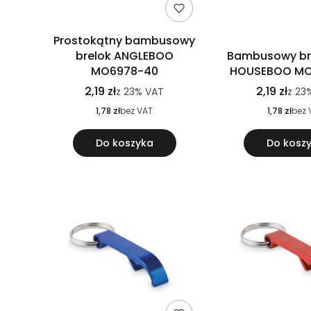
Prostokątny bambusowy
brelok ANGLEBOO
Bambusowy br
MO6978-40
HOUSEBOO MO
2,19 zł
2,19 zł
z
23%
VAT
z
23
1,78 zł
bez VAT
1,78 zł
bez 
Do koszyka
Do kosz