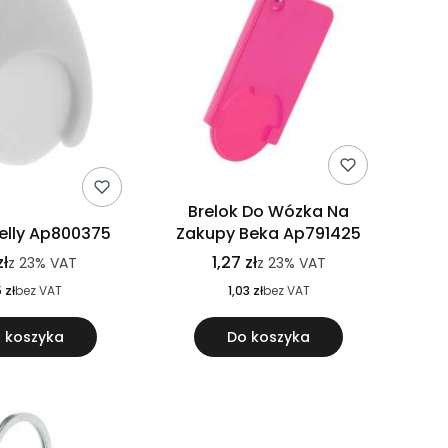
Brelok Do Wózka Na
Nelly Ap800375
Zakupy Beka Ap791425
zł
1,27 zł
z
23%
VAT
z
23%
VAT
5 zł
bez VAT
1,03 zł
bez VAT
 koszyka
Do koszyka