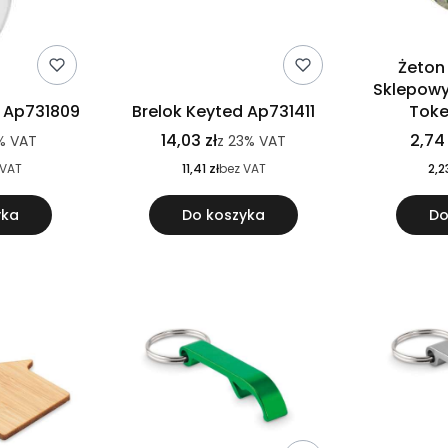
Żeton
Sklepowy
n Ap731809
Brelok Keyted Ap731411
Toke
14,03 zł
2,74 
%
VAT
z
23%
VAT
 VAT
11,41 zł
bez VAT
2,2
yka
Do koszyka
Do