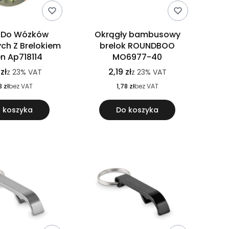
 Do Wózków
Okrągły bambusowy
ch Z Brelokiem
brelok ROUNDBOO
n Ap718114
MO6977-40
zł
2,19 zł
z
23%
VAT
z
23%
VAT
3 zł
bez VAT
1,78 zł
bez VAT
 koszyka
Do koszyka