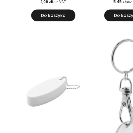
2,09 zł
bez VAT
5,45 zł
bez
Do koszyka
Do kosz