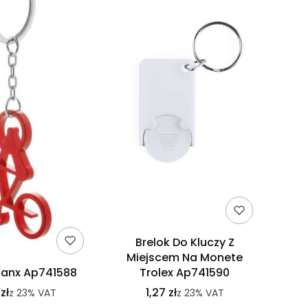
Brelok Do Kluczy Z
Miejscem Na Monete
Bianx Ap741588
Trolex Ap741590
zł
1,27 zł
z
23%
VAT
z
23%
VAT