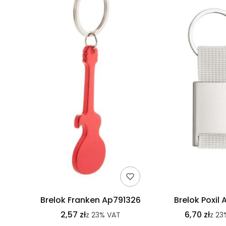
Brelok Franken Ap791326
Brelok Poxil 
2,57 zł
6,70 zł
z
23%
VAT
z
23