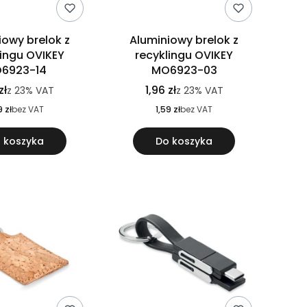
iowy brelok z
Aluminiowy brelok z
lingu OVIKEY
recyklingu OVIKEY
6923-14
MO6923-03
zł
1,96 zł
z
23%
VAT
z
23%
VAT
9 zł
bez VAT
1,59 zł
bez VAT
 koszyka
Do koszyka