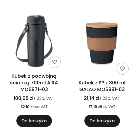
Kubek z podwójną
ścianką 700ml AIRA
Kubek z PP z 300 ml
MO6971-03
GALAO MO6981-03
100,98 zł
21,14 zł
z
23%
VAT
z
23%
VAT
82,10 zł
bez VAT
17,19 zł
bez VAT
Do koszyka
Do koszyka