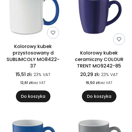
Kolorowy kubek
przystosowany d
Kolorowy kubek
SUBLIMCOLY MO8422-
ceramiczny COLOUR
37
TRENT MO9242-85
15,51 zł
20,29 zł
z
23%
VAT
z
23%
VAT
12,61 zł
bez VAT
16,50 zł
bez VAT
Do koszyka
Do koszyka