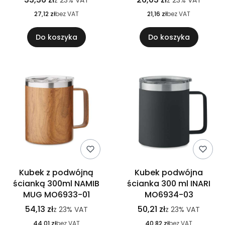
z
23%
VAT
z
23%
VAT
27,12 zł
bez VAT
21,16 zł
bez VAT
Do koszyka
Do koszyka
Kubek z podwójną
Kubek podwójna
ścianką 300ml NAMIB
ścianka 300 ml INARI
MUG MO6933-01
MO6934-03
54,13 zł
50,21 zł
z
23%
VAT
z
23%
VAT
44,01 zł
bez VAT
40,82 zł
bez VAT