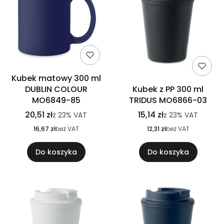
Kubek matowy 300 ml
DUBLIN COLOUR
Kubek z PP 300 ml
MO6849-85
TRIDUS MO6866-03
20,51 zł
15,14 zł
z
23%
VAT
z
23%
VAT
16,67 zł
bez VAT
12,31 zł
bez VAT
Do koszyka
Do koszyka