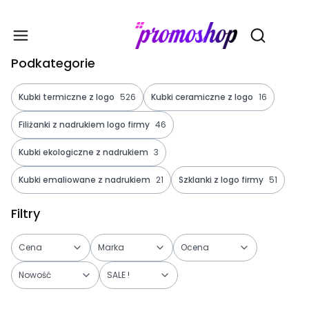
Gadże
Otwórz wy
Podkategorie
Kubki termiczne z logo
526
Kubki ceramiczne z logo
16
Filiżanki z nadrukiem logo firmy
46
Kubki ekologiczne z nadrukiem
3
Kubki emaliowane z nadrukiem
21
Szklanki z logo firmy
51
Filtry
Cena
Marka
Ocena
Nowość
SALE !
Koniec filtrów