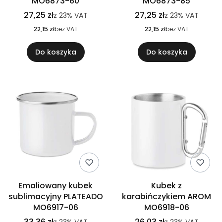
MO6873-60
MO6873-85
27,25 zł
27,25 zł
z
23%
VAT
z
23%
VAT
22,15 zł
bez VAT
22,15 zł
bez VAT
Do koszyka
Do koszyka
Emaliowany kubek
Kubek z
sublimacyjny PLATEADO
karabińczykiem AROM
MO6917-06
MO6918-06
33,36 zł
26,03 zł