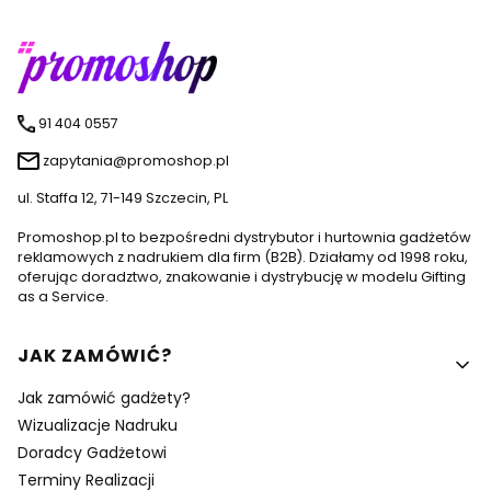
91 404 0557
zapytania@promoshop.pl
ul. Staffa 12, 71-149 Szczecin, PL
Promoshop.pl to bezpośredni dystrybutor i hurtownia gadżetów
reklamowych z nadrukiem dla firm (B2B). Działamy od 1998 roku,
oferując doradztwo, znakowanie i dystrybucję w modelu Gifting
as a Service.
Linki w stopce
JAK ZAMÓWIĆ?
Jak zamówić gadżety?
Wizualizacje Nadruku
Doradcy Gadżetowi
Terminy Realizacji