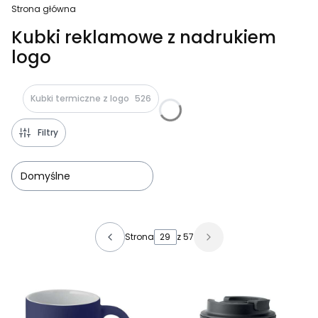
Strona główna
Kubki reklamowe z nadrukiem
logo
Kubki termiczne z logo
526
Filtry
Domyślne
Lista produktów
Strona
z 57