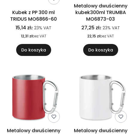
Metalowy dwuścienny
Kubek z PP 300 ml
kubek300ml TRUMBA
TRIDUS MO6866-60
MO6873-03
15,14 zł
27,25 zł
z
23%
VAT
z
23%
VAT
12,31 zł
bez VAT
22,15 zł
bez VAT
Do koszyka
Do koszyka
Metalowy dwuścienny
Metalowy dwuścienny