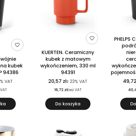
PHELPS C
podró
KUERTEN. Ceramiczny
nie
dwójnie
kubek z matowym
cer
lna kubek
wykończeniem, 330 ml
wykończe
P 94386
94391
pojemnośc
20,57 zł
49,72
3%
VAT
z
23%
VAT
 VAT
16,72 zł
bez VAT
40,4
yka
Do koszyka
Do