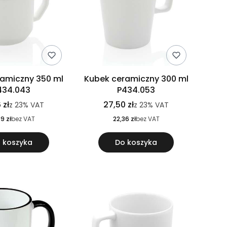
amiczny 350 ml
Kubek ceramiczny 300 ml
434.043
P434.053
 zł
27,50 zł
z
23%
VAT
z
23%
VAT
9 zł
bez VAT
22,36 zł
bez VAT
 koszyka
Do koszyka