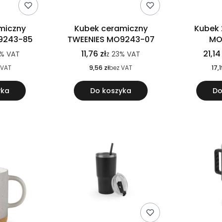
miczny
Kubek ceramiczny
Kubek 
9243-85
TWEENIES MO9243-07
MO
11,76 zł
21,14
%
VAT
z
23%
VAT
 VAT
9,56 zł
bez VAT
17,1
yka
Do koszyka
Do