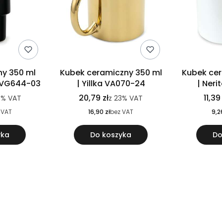
ny 350 ml
Kubek ceramiczny 350 ml
Kubek cer
 VG644-03
| Yillka VA070-24
| Ner
20,79 zł
11,39
3%
VAT
z
23%
VAT
 VAT
16,90 zł
bez VAT
9,2
yka
Do koszyka
Do