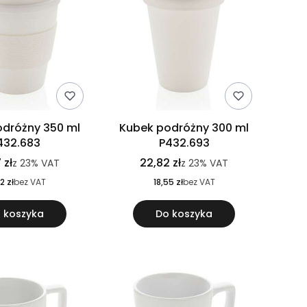
dróżny 350 ml
Kubek podróżny 300 ml
432.683
P432.693
 zł
22,82 zł
z
23%
VAT
z
23%
VAT
2 zł
bez VAT
18,55 zł
bez VAT
 koszyka
Do koszyka