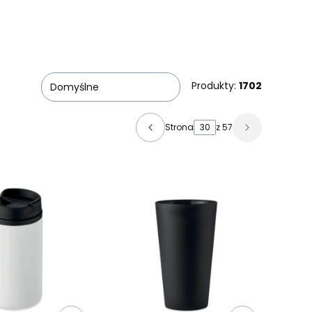
Produkty:
1702
Domyślne
Strona
z 57