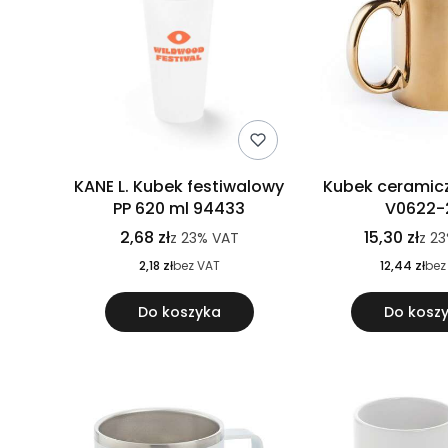
KANE L. Kubek festiwalowy
Kubek ceramicz
PP 620 ml 94433
V0622-
2,68 zł
15,30 zł
z
23%
VAT
z
23
2,18 zł
bez VAT
12,44 zł
bez
Do koszyka
Do kosz