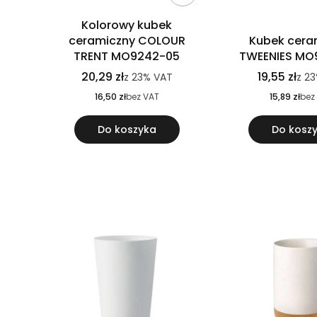
Kolorowy kubek
ceramiczny COLOUR
Kubek cera
TRENT MO9242-05
TWEENIES MO
20,29 zł
19,55 zł
z
23%
VAT
z
23
16,50 zł
bez VAT
15,89 zł
bez
Do koszyka
Do kosz