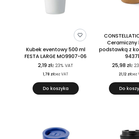
CONSTELLATI
Ceramiczny 
Kubek eventowy 500 ml
podstawką z ko
FESTA LARGE MO9907-06
9437
2,19 zł
25,98 zł
z
23%
VAT
z
2
1,78 zł
bez VAT
21,12 zł
bez 
Do koszyka
Do kosz