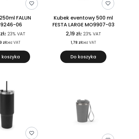
250ml FALUN
Kubek eventowy 500 ml
9246-06
FESTA LARGE MO9907-03
 zł
2,19 zł
z
23%
VAT
z
23%
VAT
9 zł
bez VAT
1,78 zł
bez VAT
 koszyka
Do koszyka