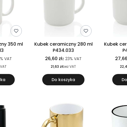
ny 350 ml
Kubek ceramiczny 280 ml
Kubek cer
13
P434.033
P
26,60 zł
27,66
3%
VAT
z
23%
VAT
 VAT
21,63 zł
bez VAT
22,4
yka
Do koszyka
Do