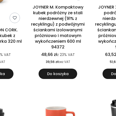
JOYNER M. Kompaktowy
JOYNER 
kubek podróżny ze stali
podró
nierdzewnej (91% z
nierdz
recyklingu) z podwójnymi
recykling
ON CORK.
ściankami izolowanymi
ściankam
kubek z
próżniowo i matowym
próżnio
rka 320 ml
wykończeniem 600 ml
wykończ
1
94372
48,66 zł
63,52
3%
VAT
z
23%
VAT
VAT
39,56 zł
bez VAT
51,6
yka
Do koszyka
Do