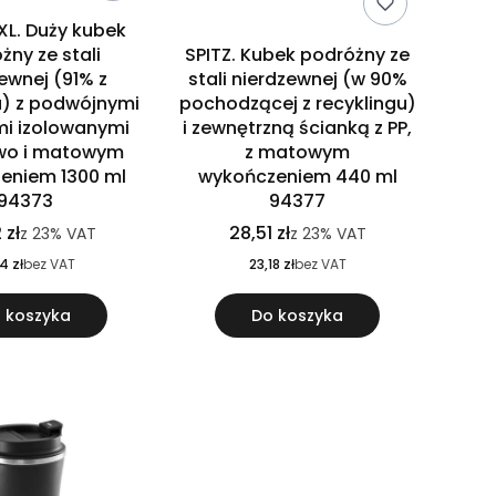
XL. Duży kubek
żny ze stali
SPITZ. Kubek podróżny ze
ewnej (91% z
stali nierdzewnej (w 90%
u) z podwójnymi
pochodzącej z recyklingu)
i izolowanymi
i zewnętrzną ścianką z PP,
wo i matowym
z matowym
eniem 1300 ml
wykończeniem 440 ml
94373
94377
 zł
28,51 zł
z
23%
VAT
z
23%
VAT
4 zł
bez VAT
23,18 zł
bez VAT
 koszyka
Do koszyka