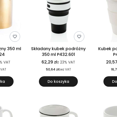
ny 350 ml
Składany kubek podróżny
Kubek po
24
350 ml P432.601
P
62,29 zł
20,57
%
VAT
z
23%
VAT
 VAT
50,64 zł
bez VAT
16,7
yka
Do koszyka
Do