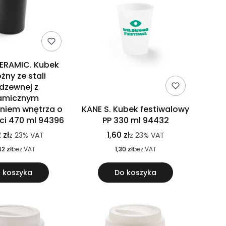
ERAMIC. Kubek
żny ze stali
rdzewnej z
amicznym
niem wnętrza o
KANE S. Kubek festiwalowy
i 470 ml 94396
PP 330 ml 94432
 zł
1,60 zł
z
23%
VAT
z
23%
VAT
2 zł
bez VAT
1,30 zł
bez VAT
 koszyka
Do koszyka