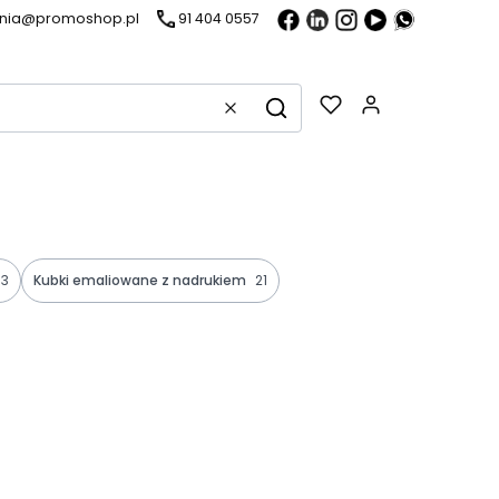
ania@promoshop.pl
91 404 0557
Gadżety w k
Wyczyść
Szukaj
3
Kubki emaliowane z nadrukiem
21