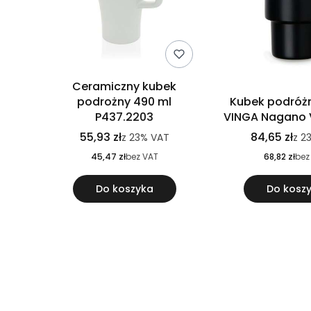
Ceramiczny kubek
podrożny 490 ml
Kubek podróż
P437.2203
VINGA Nagano
55,93 zł
84,65 zł
z
23%
VAT
z
2
45,47 zł
bez VAT
68,82 zł
bez
Do koszyka
Do kosz