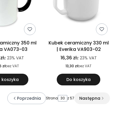
amiczny 350 ml
Kubek ceramiczny 330 ml
ita VA073-03
| Everika VA903-02
 zł
16,36 zł
z
23%
VAT
z
23%
VAT
6 zł
bez VAT
13,30 zł
bez VAT
 koszyka
Do koszyka
Poprzednia
Następna
Strona
z 57