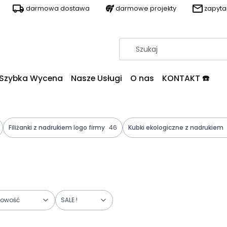
darmowa dostawa
darmowe projekty
zapyt
Szybka Wycena
Nasze Usługi
O nas
KONTAKT ☎️
Filiżanki z nadrukiem logo firmy
46
Kubki ekologiczne z nadrukiem
owość
SALE !