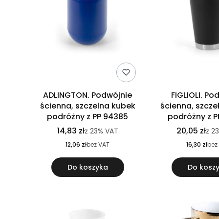
ADLINGTON. Podwójnie
FIGLIOLI. Po
ścienna, szczelna kubek
ścienna, szcze
podróżny z PP 94385
podróżny z P
14,83 zł
20,05 zł
z
23%
VAT
z
2
12,06 zł
bez VAT
16,30 zł
bez
Do koszyka
Do kosz