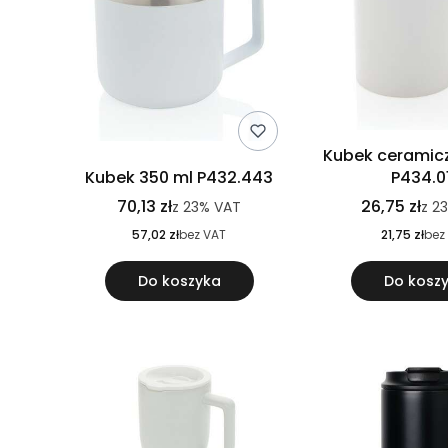
Kubek ceramicz
Kubek 350 ml P432.443
P434.0
70,13 zł
26,75 zł
z
23%
VAT
z
2
57,02 zł
bez VAT
21,75 zł
bez
Do koszyka
Do kosz