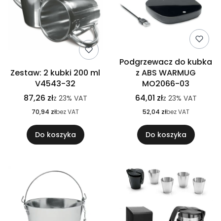
Podgrzewacz do kubka
Zestaw: 2 kubki 200 ml
z ABS WARMUG
V4543-32
MO2066-03
87,26 zł
64,01 zł
z
23%
VAT
z
23%
VAT
70,94 zł
bez VAT
52,04 zł
bez VAT
Do koszyka
Do koszyka