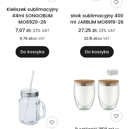
Kieliszek sublimacyjny
44ml SONGOBLIM
słoik sublimacyjny 400
MO6920-26
ml JARBLIM MO6919-26
7,07 zł
27,25 zł
z
23%
VAT
z
23%
VAT
5,75 zł
bez VAT
22,15 zł
bez VAT
Do koszyka
Do koszyka