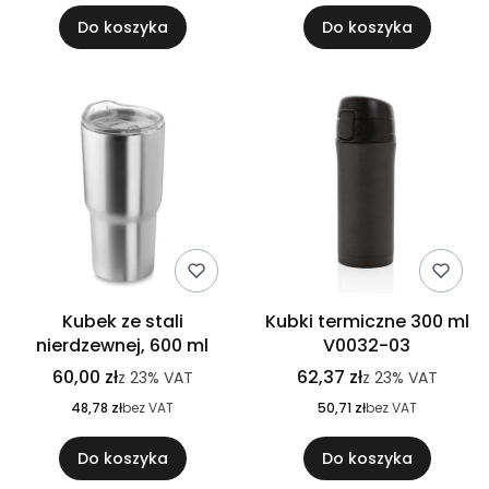
Do koszyka
Do koszyka
Kubek ze stali
Kubki termiczne 300 ml
nierdzewnej, 600 ml
V0032-03
60,00 zł
62,37 zł
z
23%
VAT
z
23%
VAT
48,78 zł
bez VAT
50,71 zł
bez VAT
Do koszyka
Do koszyka