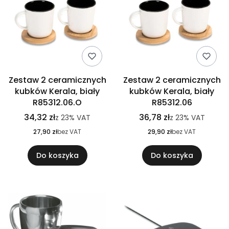
Zestaw 2 ceramicznych
Zestaw 2 ceramicznych
kubków Kerala, biały
kubków Kerala, biały
R85312.06.O
R85312.06
34,32 zł
36,78 zł
z
23%
VAT
z
23%
VAT
27,90 zł
bez VAT
29,90 zł
bez VAT
Do koszyka
Do koszyka