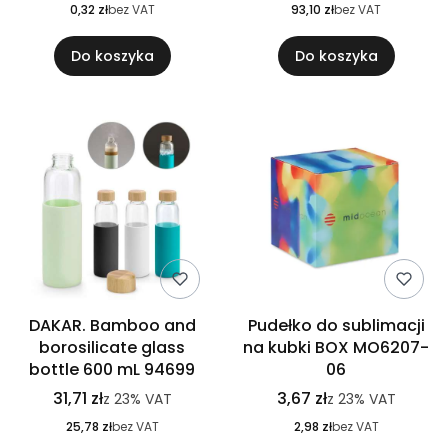
0,32 zł
bez VAT
93,10 zł
bez VAT
Do koszyka
Do koszyka
DAKAR. Bamboo and
Pudełko do sublimacji
borosilicate glass
na kubki BOX MO6207-
bottle 600 mL 94699
06
31,71 zł
3,67 zł
z
23%
VAT
z
23%
VAT
25,78 zł
bez VAT
2,98 zł
bez VAT