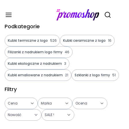
Gadże
Otwórz wy
Podkategorie
Kubki termiczne z logo
526
Kubki ceramiczne z logo
16
Filiżanki z nadrukiem logo firmy
46
Kubki ekologiczne z nadrukiem
3
Kubki emaliowane z nadrukiem
21
Szklanki z logo firmy
51
Filtry
Cena
Marka
Ocena
Nowość
SALE !
Koniec filtrów