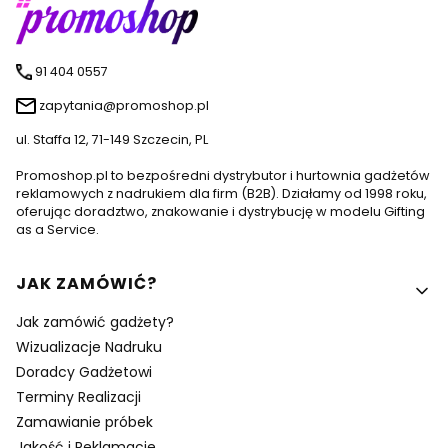
91 404 0557
zapytania@promoshop.pl
ul. Staffa 12, 71-149 Szczecin, PL
Promoshop.pl to bezpośredni dystrybutor i hurtownia gadżetów
reklamowych z nadrukiem dla firm (B2B). Działamy od 1998 roku,
oferując doradztwo, znakowanie i dystrybucję w modelu Gifting
as a Service.
Linki w stopce
JAK ZAMÓWIĆ?
Jak zamówić gadżety?
Wizualizacje Nadruku
Doradcy Gadżetowi
Terminy Realizacji
Zamawianie próbek
Jakość i Reklamacje