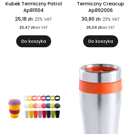
Kubek Termiczny Patrol
Termiczny Creacup
Ap811104
Ap892006
25,18 zł
30,80 zł
z
23%
VAT
z
23%
VAT
20,47 zł
bez VAT
25,04 zł
bez VAT
Do koszyka
Do koszyka