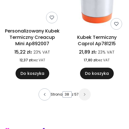
Personalizowany Kubek
Termiczny Creacup
Kubek Termiczny
Mini Ap892007
Caprol Ap781215
15,22 zł
21,89 zł
z
23%
VAT
z
23%
VAT
12,37 zł
bez VAT
17,80 zł
bez VAT
Do koszyka
Do koszyka
Strona
z 57