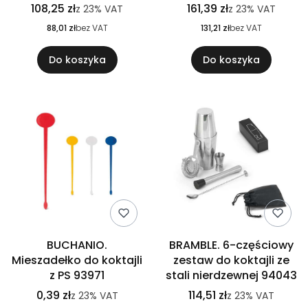
108,25 zł
161,39 zł
z
23%
VAT
z
23%
VAT
88,01 zł
bez VAT
131,21 zł
bez VAT
Do koszyka
Do koszyka
BUCHANIO.
BRAMBLE. 6-częściowy
Mieszadełko do koktajli
zestaw do koktajli ze
z PS 93971
stali nierdzewnej 94043
0,39 zł
114,51 zł
z
23%
VAT
z
23%
VAT