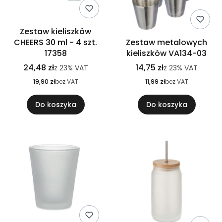
Zestaw kieliszków
CHEERS 30 ml - 4 szt.
Zestaw metalowych
17358
kieliszków VA134-03
24,48 zł
14,75 zł
z
23%
VAT
z
23%
VAT
19,90 zł
bez VAT
11,99 zł
bez VAT
Do koszyka
Do koszyka