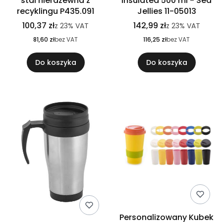
stal nierdzewna z
Insulated 500 ml - Sea
recyklingu P435.091
Jellies 11-05013
100,37 zł
142,99 zł
z
23%
VAT
z
23%
VAT
81,60 zł
bez VAT
116,25 zł
bez VAT
Do koszyka
Do koszyka
Personalizowany Kubek