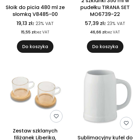
2 szklanki 350 ml w
Słoik do picia 480 ml ze
pudełku TIRANA SET
słomką V8485-00
MO6739-22
19,13 zł
57,39 zł
z
23%
VAT
z
23%
VAT
15,55 zł
bez VAT
46,66 zł
bez VAT
Do koszyka
Do koszyka
Zestaw szklanych
filiżanek Liberika,
Sublimacyjny kufel do