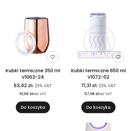
Kubki termiczne 350 ml
Kubki termiczne 650 ml
V1063-24
V1072-02
63,42 zł
71,31 zł
z
23%
VAT
z
23%
VAT
51,56 zł
bez VAT
57,98 zł
bez VAT
Do koszyka
Do koszyka