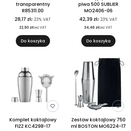
transparentny
piwa 500 SUBLIER
R85311.00
MO2406-06
28,17 zł
42,39 zł
z
23%
VAT
z
23%
VAT
22,90 zł
bez VAT
34,46 zł
bez VAT
Do koszyka
Do koszyka
Komplet koktajlowy
Zestaw koktajlowy 750
FIZZ KC4298-17
ml BOSTON MO6224-17