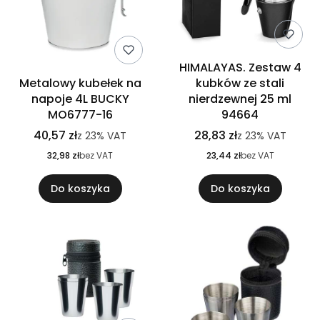
HIMALAYAS. Zestaw 4
Metalowy kubełek na
kubków ze stali
napoje 4L BUCKY
nierdzewnej 25 ml
MO6777-16
94664
40,57 zł
28,83 zł
z
23%
VAT
z
23%
VAT
32,98 zł
bez VAT
23,44 zł
bez VAT
Do koszyka
Do koszyka