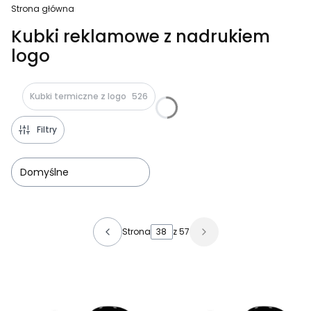
Strona główna
Kubki reklamowe z nadrukiem
logo
Kubki termiczne z logo
526
Filtry
Domyślne
Lista produktów
Strona
z 57