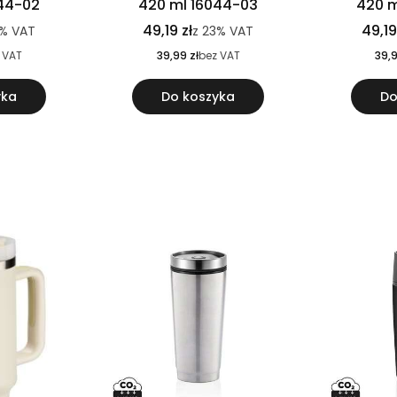
044-02
420 ml 16044-03
420 m
49,19 zł
49,19
3%
VAT
z
23%
VAT
 VAT
39,99 zł
bez VAT
39,9
yka
Do koszyka
Do