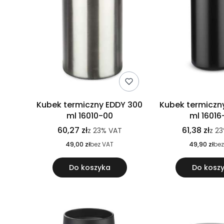
Kubek termiczny EDDY 300
Kubek termiczn
ml 16010-00
ml 16016
60,27 zł
61,38 zł
z
23%
VAT
z
23
49,00 zł
bez VAT
49,90 zł
bez
Do koszyka
Do kosz