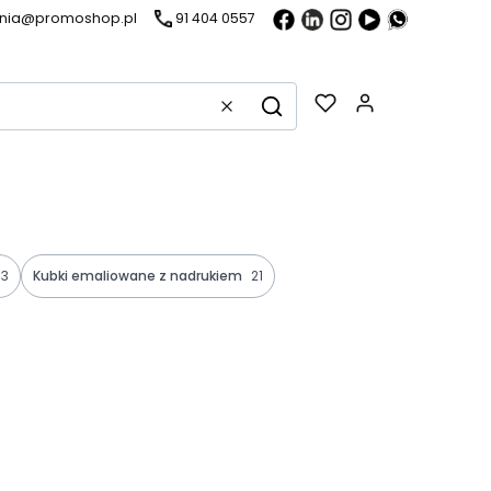
ania@promoshop.pl
91 404 0557
Gadżety w k
Wyczyść
Szukaj
3
Kubki emaliowane z nadrukiem
21