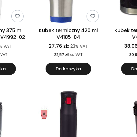
ny 375 ml
Kubek termiczny 420 ml
Kubek te
ie V4992-02
V4185-04
V
27,76 zł
38,06
%
VAT
z
23%
VAT
 VAT
22,57 zł
bez VAT
30,9
yka
Do koszyka
Do