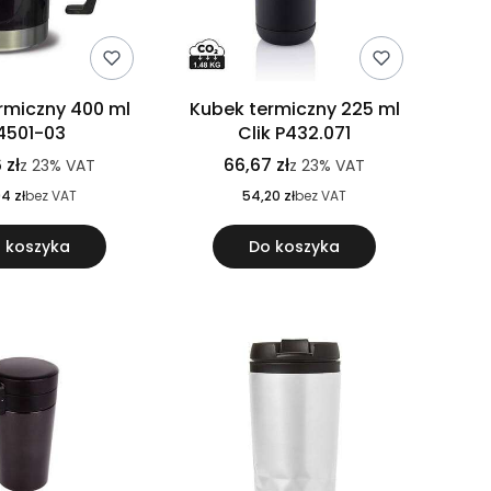
rmiczny 400 ml
Kubek termiczny 225 ml
4501-03
Clik P432.071
 zł
66,67 zł
z
23%
VAT
z
23%
VAT
4 zł
bez VAT
54,20 zł
bez VAT
 koszyka
Do koszyka