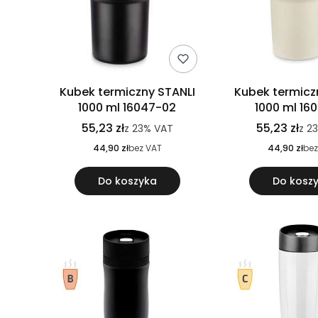
Kubek termiczny STANLI
Kubek termicz
1000 ml 16047-02
1000 ml 16
55,23 zł
55,23 zł
z
23%
VAT
z
2
44,90 zł
bez VAT
44,90 zł
bez
Do koszyka
Do kosz