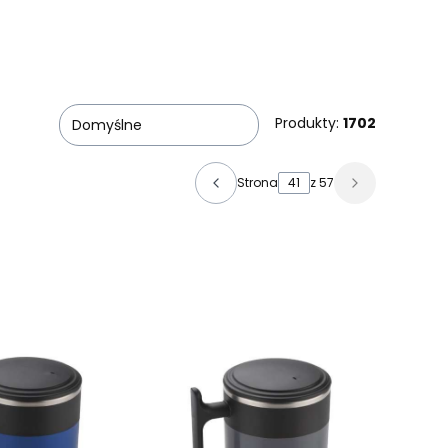
Produkty:
1702
Domyślne
Strona
z 57