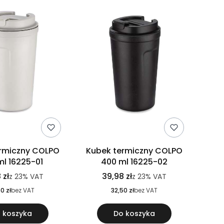
rmiczny COLPO
Kubek termiczny COLPO
ml 16225-01
400 ml 16225-02
 zł
39,98 zł
z
23%
VAT
z
23%
VAT
0 zł
bez VAT
32,50 zł
bez VAT
 koszyka
Do koszyka