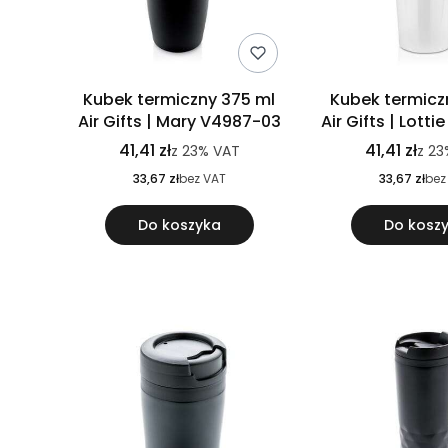
Kubek termiczny 375 ml
Kubek termicz
Air Gifts | Mary V4987-03
Air Gifts | Lott
41,41 zł
41,41 zł
z
23%
VAT
z
23
33,67 zł
bez VAT
33,67 zł
bez
Do koszyka
Do kosz