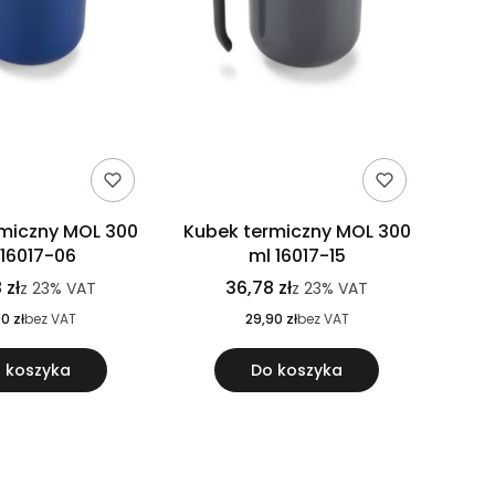
miczny MOL 300
Kubek termiczny MOL 300
 16017-06
ml 16017-15
 zł
36,78 zł
z
23%
VAT
z
23%
VAT
0 zł
bez VAT
29,90 zł
bez VAT
 koszyka
Do koszyka