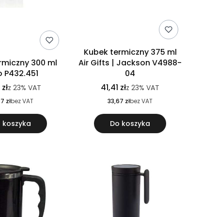
Kubek termiczny 375 ml
rmiczny 300 ml
Air Gifts | Jackson V4988-
o P432.451
04
 zł
41,41 zł
z
23%
VAT
z
23%
VAT
7 zł
bez VAT
33,67 zł
bez VAT
 koszyka
Do koszyka