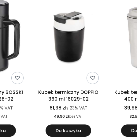
ny BOSSKI
Kubek termiczny DOPPIO
Kubek te
28-02
360 ml 16029-02
400 
61,38 zł
39,98
3%
VAT
z
23%
VAT
 VAT
49,90 zł
bez VAT
32,5
yka
Do koszyka
Do