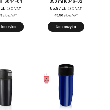
l 16044-04
350 ml 16046-02
 zł
55,97 zł
z
23%
VAT
z
23%
VAT
9 zł
bez VAT
45,50 zł
bez VAT
 koszyka
Do koszyka