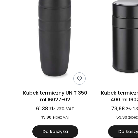
Kubek termiczny UNIT 350
Kubek termicz
ml 16027-02
400 ml 160
61,38 zł
73,68 zł
z
23%
VAT
z
2
49,90 zł
bez VAT
59,90 zł
bez
Do koszyka
Do kosz