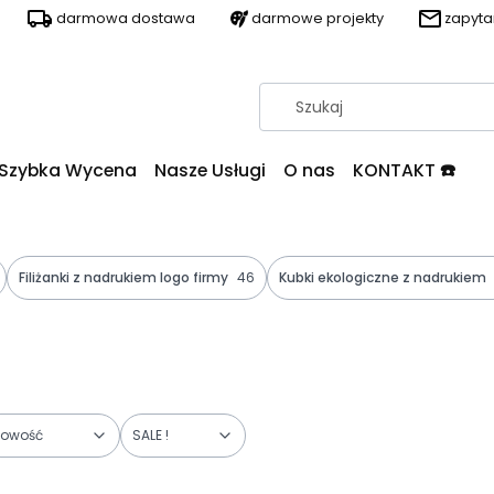
darmowa dostawa
darmowe projekty
zapyt
Szybka Wycena
Nasze Usługi
O nas
KONTAKT ☎️
Filiżanki z nadrukiem logo firmy
46
Kubki ekologiczne z nadrukiem
owość
SALE !