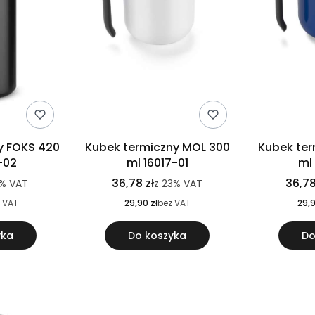
y FOKS 420
Kubek termiczny MOL 300
Kubek ter
-02
ml 16017-01
ml
36,78 zł
36,78
%
VAT
z
23%
VAT
 VAT
29,90 zł
bez VAT
29,9
yka
Do koszyka
Do