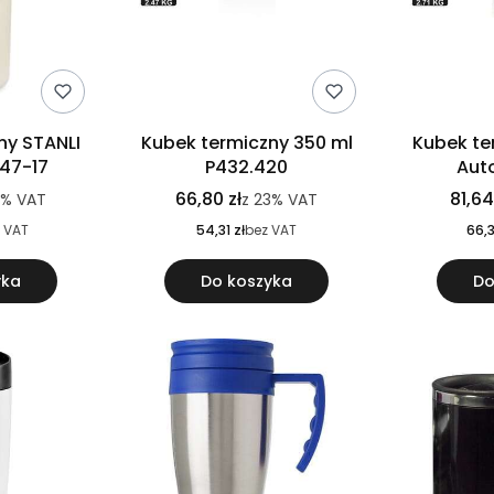
ny STANLI
Kubek termiczny 350 ml
Kubek te
047-17
P432.420
Aut
66,80 zł
81,64
3%
VAT
z
23%
VAT
 VAT
54,31 zł
bez VAT
66,3
yka
Do koszyka
Do