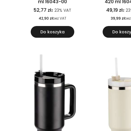
ml 16043-00
420 ml 16
52,77 zł
49,19 zł
z
23%
VAT
z
2
42,90 zł
bez VAT
39,99 zł
bez
Do koszyka
Do kosz