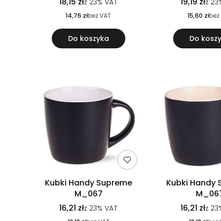
18,15 zł
19,19 zł
z
23%
VAT
z
23
14,76 zł
bez VAT
15,60 zł
bez
Do koszyka
Do kosz
Kubki Handy Supreme
Kubki Handy
M_067
M_06
16,21 zł
16,21 zł
z
23%
VAT
z
23