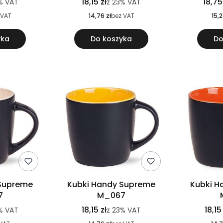
18,15 zł
18,75
%
VAT
z
23%
VAT
 VAT
14,76 zł
bez VAT
15,2
yka
Do koszyka
Do
 Supreme
Kubki Handy Supreme
Kubki H
7
M_067
18,15 zł
18,15
%
VAT
z
23%
VAT