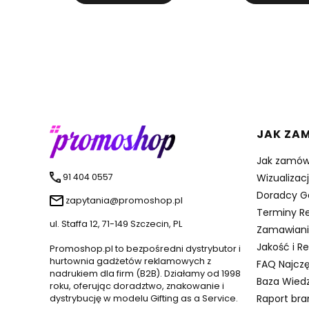
Linki 
JAK ZA
Jak zamów
91 404 0557
Wizualizac
Doradcy G
zapytania@promoshop.pl
Terminy Re
ul. Staffa 12, 71-149 Szczecin, PL
Zamawiani
Jakość i R
Promoshop.pl to bezpośredni dystrybutor i
hurtownia gadżetów reklamowych z
FAQ Najczę
nadrukiem dla firm (B2B). Działamy od 1998
Baza Wied
roku, oferując doradztwo, znakowanie i
Raport br
dystrybucję w modelu Gifting as a Service.