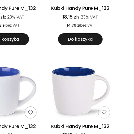
ndy Pure M_132
Kubki Handy Pure M_132
 zł
18,15 zł
z
23%
VAT
z
23%
VAT
8 zł
bez VAT
14,76 zł
bez VAT
 koszyka
Do koszyka
ndy Pure M_132
Kubki Handy Pure M_132