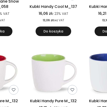
klane Snow
_058
Kubki Handy Cool M_137
Kubki Ha
16,06 zł
16,21
3%
VAT
z
23%
VAT
 VAT
13,06 zł
bez VAT
13,1
yka
Do koszyka
Do
ure M_132
Kubki Handy Pure M_132
Kubki Ha