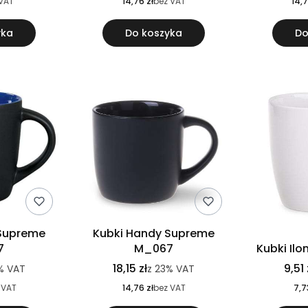
VAT
14,76 zł
bez VAT
14,7
yka
Do koszyka
Do
 Supreme
Kubki Handy Supreme
7
M_067
Kubki Il
18,15 zł
9,51 
%
VAT
z
23%
VAT
 VAT
14,76 zł
bez VAT
7,7