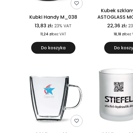
Kubek szklan
Kubki Handy M_038
ASTOGLASS M
13,83 zł
22,36 zł
z
23%
VAT
z
2
11,24 zł
bez VAT
18,18 zł
bez 
Do koszyka
Do kosz