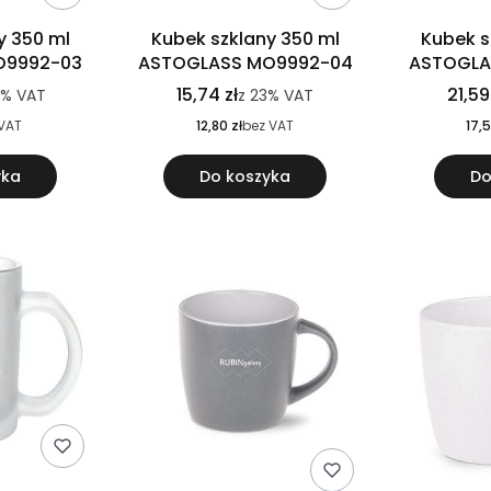
y 350 ml
Kubek szklany 350 ml
Kubek s
O9992-03
ASTOGLASS MO9992-04
ASTOGLA
15,74 zł
21,59
3%
VAT
z
23%
VAT
VAT
12,80 zł
bez VAT
17,5
yka
Do koszyka
Do