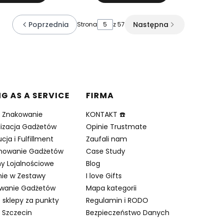
Poprzednia
Następna
Strona
z 57
NG AS A SERVICE
FIRMA
i Znakowanie
KONTAKT ☎️
lizacja Gadżetów
Opinie Trustmate
cja i Fulfillment
Zaufali nam
nowanie Gadżetów
Case Study
y Lojalnościowe
Blog
ie w Zestawy
I love Gifts
owanie Gadżetów
Mapa kategorii
 sklepy za punkty
Regulamin i RODO
 Szczecin
Bezpieczeństwo Danych