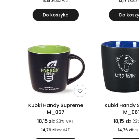
13,18 zł
bez VAT
13,18 zł
bez 
Do koszyka
Do kosz
Kubki Handy Supreme
Kubki Handy
M_067
M_06
18,15 zł
18,15 zł
z
23%
VAT
z
23
14,76 zł
bez VAT
14,76 zł
bez