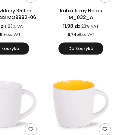
zklany 350 ml
Kubki firmy Heros
SS MO9992-06
M_032_A
 zł
11,98 zł
z
23%
VAT
z
23%
VAT
5 zł
bez VAT
9,74 zł
bez VAT
 koszyka
Do koszyka