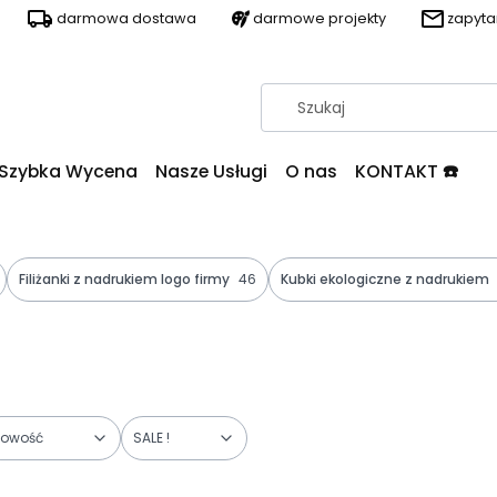
darmowa dostawa
darmowe projekty
zapyt
Szybka Wycena
Nasze Usługi
O nas
KONTAKT ☎️
Filiżanki z nadrukiem logo firmy
46
Kubki ekologiczne z nadrukiem
owość
SALE !