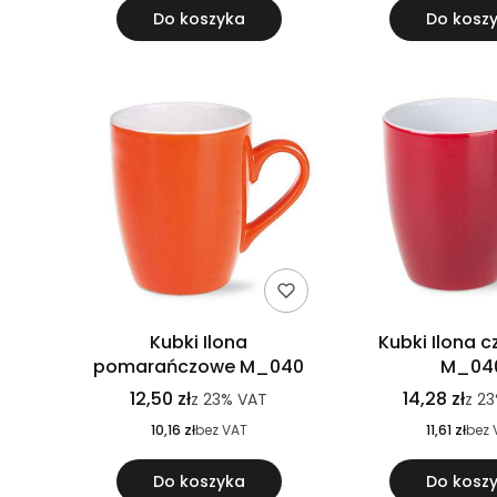
Do koszyka
Do kosz
Kubki Ilona
Kubki Ilona 
pomarańczowe M_040
M_04
12,50 zł
14,28 zł
z
23%
VAT
z
2
10,16 zł
bez VAT
11,61 zł
bez 
Do koszyka
Do kosz