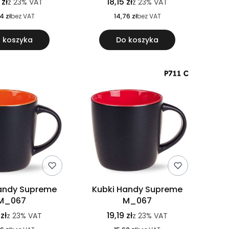
 zł
18,15 zł
z
23%
VAT
z
23%
VAT
4 zł
bez VAT
14,76 zł
bez VAT
 koszyka
Do koszyka
andy Supreme
Kubki Handy Supreme
M_067
M_067
 zł
19,19 zł
z
23%
VAT
z
23%
VAT