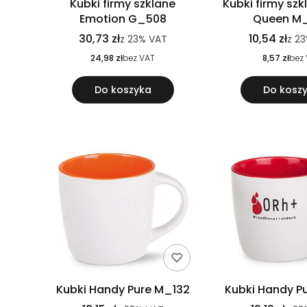
Kubki firmy szklane
Kubki firmy sz
Emotion G_508
Queen M
30,73 zł
10,54 zł
z
23%
VAT
z
2
24,98 zł
bez VAT
8,57 zł
bez
Do koszyka
Do kosz
Kubki Handy Pure M_132
Kubki Handy P