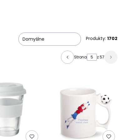
Produkty:
1702
Domyślne
Strona
z 57