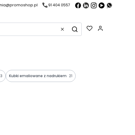
ania@promoshop.pl
91 404 0557
Gadżety w k
Wyczyść
Szukaj
3
Kubki emaliowane z nadrukiem
21