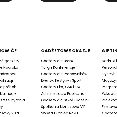
w stopce
MÓWIĆ?
GADŻETOWE OKAZJE
GIFTI
ić gadżety?
Gadżety dla Branż
Nadruki 
je Nadruku
Targi i Konferencje
Persona
adżetowi
Gadżety dla Pracowników
Dystrybu
alizacji
Eventy, Festyny i Sport
Magazy
e próbek
Gadżety Eko, CSR i ESG
Program
eklamacje
Administracja Publiczna
Pakowan
stsze pytania
Gadżety dla Szkół i Uczelni
Projekt
zy
Spotkania biznesowe VIP
Firmowe
anżowy 2026
Święta i Koniec Roku
Gadżety