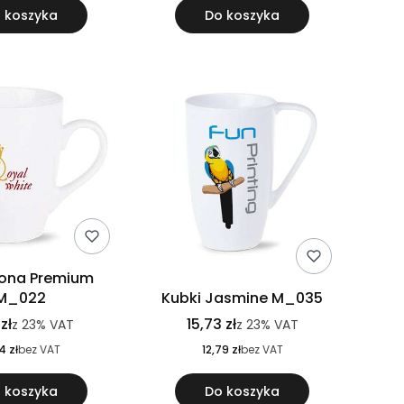
 koszyka
Do koszyka
Ilona Premium
M_022
Kubki Jasmine M_035
 zł
15,73 zł
z
23%
VAT
z
23%
VAT
4 zł
bez VAT
12,79 zł
bez VAT
 koszyka
Do koszyka