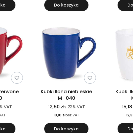
yka
Do koszyka
Do
czerwone
Kubki Ilona niebieskie
Kubki 
0
M_040
12,50 zł
15,18
3%
VAT
z
23%
VAT
VAT
10,16 zł
bez VAT
12,3
yka
Do koszyka
Do