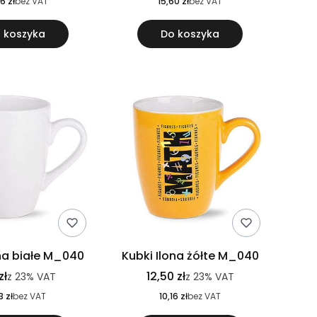
6 zł
bez VAT
15,60 zł
bez VAT
 koszyka
Do koszyka
ona białe M_040
Kubki Ilona żółte M_040
zł
12,50 zł
z
23%
VAT
z
23%
VAT
3 zł
bez VAT
10,16 zł
bez VAT