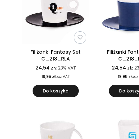
Filiżanki Fantasy Set
Filiżanki Fan
C_218_RLA
C_218_
24,54 zł
24,54 zł
z
23%
VAT
z
2
19,95 zł
bez VAT
19,95 zł
bez
Do koszyka
Do kosz