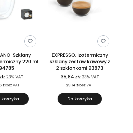
ANO. Szklany
EXPRESSO. Izotermiczny
termiczny 220 ml
szklany zestaw kawowy z
94785
2 szklankami 93873
zł
35,84 zł
z
23%
VAT
z
23%
VAT
6 zł
bez VAT
29,14 zł
bez VAT
 koszyka
Do koszyka