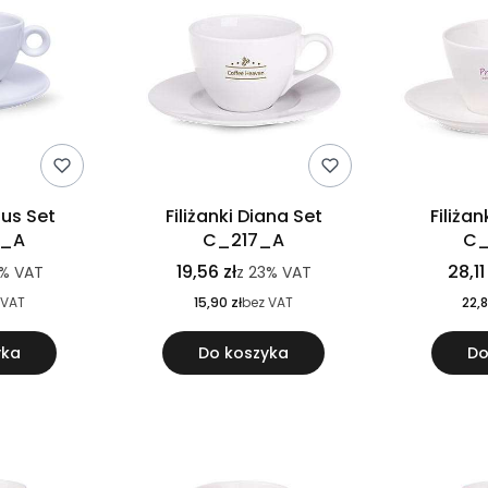
nus Set
Filiżanki Diana Set
Filiża
0_A
C_217_A
C_
19,56 zł
28,11
%
VAT
z
23%
VAT
 VAT
15,90 zł
bez VAT
22,8
yka
Do koszyka
Do