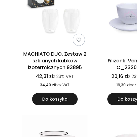
MACHIATO DUO. Zestaw 2
szklanych kubków
Filiżanki Ve
izotermicznych 93895
C_232
42,31 zł
20,16 zł
z
23%
VAT
z
23
34,40 zł
bez VAT
16,39 zł
bez
Do koszyka
Do kosz