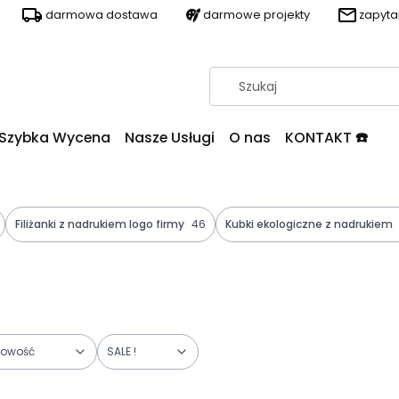
darmowa dostawa
darmowe projekty
zapyt
Szybka Wycena
Nasze Usługi
O nas
KONTAKT ☎️
Filiżanki z nadrukiem logo firmy
46
Kubki ekologiczne z nadrukiem
owość
SALE !