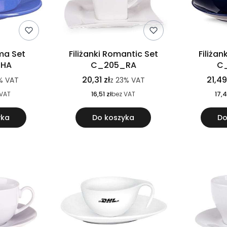
oma Set
Filiżanki Romantic Set
Filiżan
_HA
C_205_RA
C
20,31 zł
21,49
%
VAT
z
23%
VAT
 VAT
16,51 zł
bez VAT
17,4
yka
Do koszyka
Do