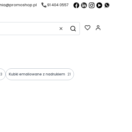
ania@promoshop.pl
91 404 0557
Gadżety w k
Wyczyść
Szukaj
3
Kubki emaliowane z nadrukiem
21