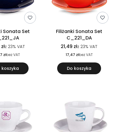
ki Sonata Set
Filiżanki Sonata Set
_221_JA
C_221_DA
 zł
21,49 zł
z
23%
VAT
z
23%
VAT
7 zł
bez VAT
17,47 zł
bez VAT
 koszyka
Do koszyka