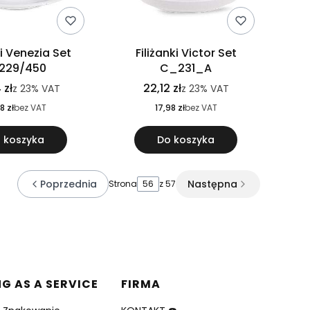
ki Venezia Set
Filiżanki Victor Set
229/450
C_231_A
 zł
22,12 zł
z
23%
VAT
z
23%
VAT
8 zł
bez VAT
17,98 zł
bez VAT
 koszyka
Do koszyka
Poprzednia
Następna
Strona
z 57
NG AS A SERVICE
FIRMA