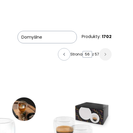
Produkty:
1702
Domyślne
Strona
z 57