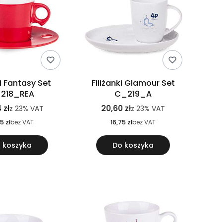
ki Fantasy Set
Filiżanki Glamour Set
218_REA
C_219_A
 zł
20,60 zł
z
23%
VAT
z
23%
VAT
5 zł
bez VAT
16,75 zł
bez VAT
 koszyka
Do koszyka