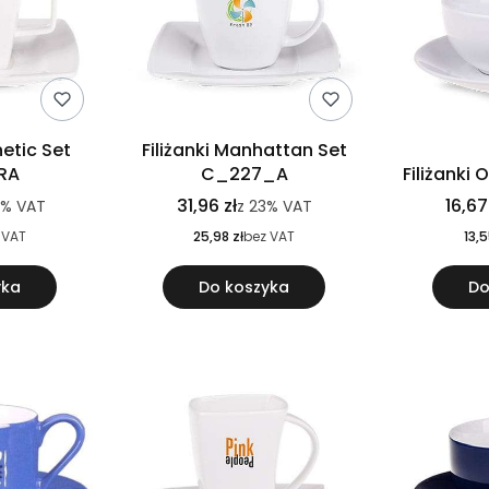
netic Set
Filiżanki Manhattan Set
RA
C_227_A
Filiżanki
31,96 zł
16,67
3%
VAT
z
23%
VAT
 VAT
25,98 zł
bez VAT
13,5
yka
Do koszyka
Do