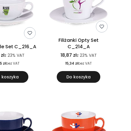
Filiżanki Opty Set
 Ole Set C_216_A
C_214_A
 zł
18,87 zł
z
23%
VAT
z
23%
VAT
5 zł
bez VAT
15,34 zł
bez VAT
 koszyka
Do koszyka