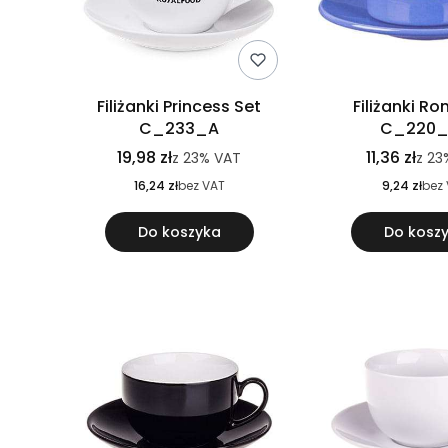
Filiżanki Princess Set
Filiżanki R
C_233_A
C_220
19,98 zł
11,36 zł
z
23%
VAT
z
23
16,24 zł
bez VAT
9,24 zł
bez
Do koszyka
Do kosz