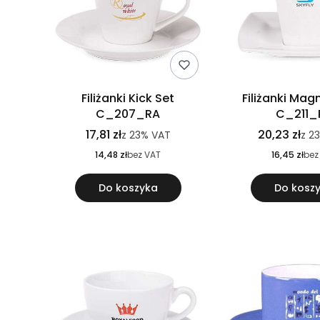
Filiżanki Kick Set
Filiżanki Mag
C_207_RA
C_211_
17,81 zł
20,23 zł
z
23%
VAT
z
2
14,48 zł
bez VAT
16,45 zł
bez
Do koszyka
Do kosz