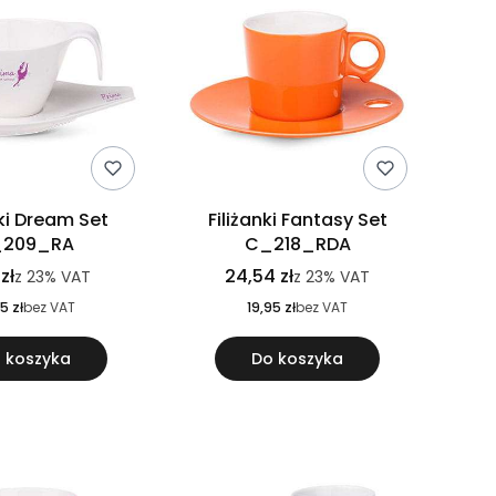
nki Dream Set
Filiżanki Fantasy Set
209_RA
C_218_RDA
 zł
24,54 zł
z
23%
VAT
z
23%
VAT
5 zł
bez VAT
19,95 zł
bez VAT
 koszyka
Do koszyka