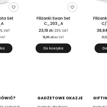
nata Set
Filiżanki Swan Set
Filiżan
_A
C_203_A
C/
23,19 zł
38,84
3%
VAT
z
23%
VAT
 VAT
18,85 zł
bez VAT
31,5
yka
Do koszyka
Do
w stopce
MÓWIĆ?
GADŻETOWE OKAZJE
GIFTI