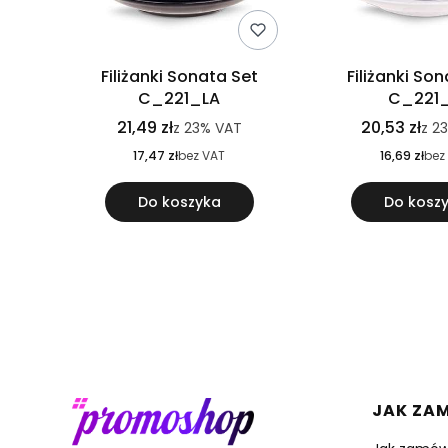
Filiżanki Sonata Set
Filiżanki So
C_221_LA
C_221
21,49 zł
20,53 zł
z
23%
VAT
z
2
17,47 zł
bez VAT
16,69 zł
bez
Do koszyka
Do kosz
Linki 
JAK ZA