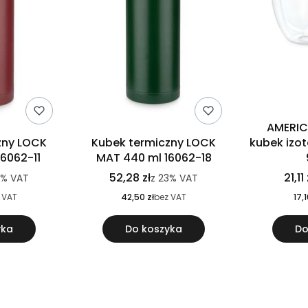
AMERIC
zny LOCK
Kubek termiczny LOCK
kubek izo
6062-11
MAT 440 ml 16062-18
52,28 zł
21,11 
3%
VAT
z
23%
VAT
 VAT
42,50 zł
bez VAT
17,1
yka
Do koszyka
Do