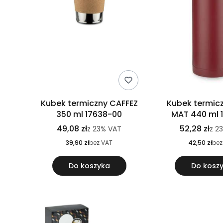
Kubek termiczny CAFFEZ
Kubek termic
350 ml 17638-00
MAT 440 ml 1
49,08 zł
52,28 zł
z
23%
VAT
z
2
39,90 zł
bez VAT
42,50 zł
bez
Do koszyka
Do kosz