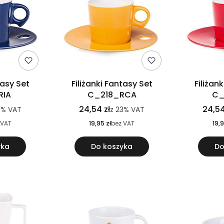
tasy Set
Filiżanki Fantasy Set
Filiżan
RIA
C_218_RCA
C_
24,54 zł
24,54
3%
VAT
z
23%
VAT
 VAT
19,95 zł
bez VAT
19,9
yka
Do koszyka
Do