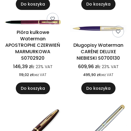
Do koszyka
Do koszyka
Pióra kulkowe
Waterman
APOSTROPHE CZERWIEŃ
Długopisy Waterman
MARMURKOWA
CARÈNE DELUXE
S0702920
NIEBIESKI S0700130
146,39 zł
609,96 zł
z
23%
VAT
z
23%
VAT
119,02 zł
bez VAT
495,90 zł
bez VAT
Do koszyka
Do koszyka