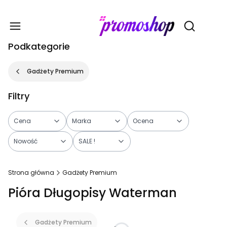
Gadże
Otwórz wy
Podkategorie
Gadżety Premium
Filtry
Cena
Marka
Ocena
Nowość
SALE !
Koniec filtrów
Strona główna
Gadżety Premium
Pióra Długopisy Waterman
Gadżety Premium