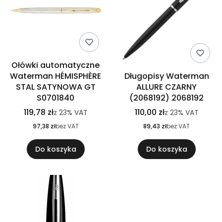
Ołówki automatyczne
Waterman HÉMISPHÈRE
Długopisy Waterman
STAL SATYNOWA GT
ALLURE CZARNY
S0701840
(2068192) 2068192
119,78 zł
110,00 zł
z
23%
VAT
z
23%
VAT
97,38 zł
bez VAT
89,43 zł
bez VAT
Do koszyka
Do koszyka