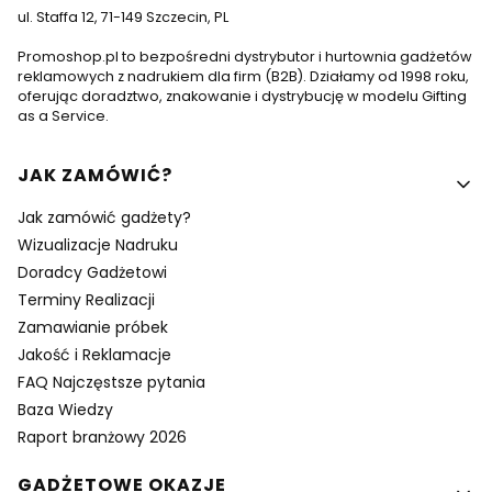
ul. Staffa 12, 71-149 Szczecin, PL
Promoshop.pl to bezpośredni dystrybutor i hurtownia gadżetów
reklamowych z nadrukiem dla firm (B2B). Działamy od 1998 roku,
oferując doradztwo, znakowanie i dystrybucję w modelu Gifting
as a Service.
Linki w stopce
JAK ZAMÓWIĆ?
Jak zamówić gadżety?
Wizualizacje Nadruku
Doradcy Gadżetowi
Terminy Realizacji
Zamawianie próbek
Jakość i Reklamacje
FAQ Najczęstsze pytania
Baza Wiedzy
Raport branżowy 2026
GADŻETOWE OKAZJE