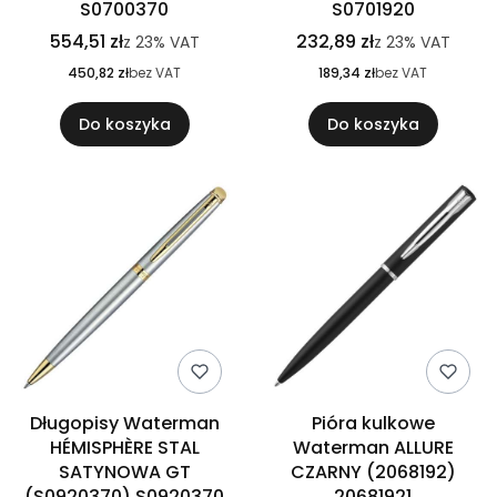
S0700370
S0701920
554,51 zł
232,89 zł
z
23%
VAT
z
23%
VAT
450,82 zł
bez VAT
189,34 zł
bez VAT
Do koszyka
Do koszyka
Długopisy Waterman
Pióra kulkowe
HÉMISPHÈRE STAL
Waterman ALLURE
SATYNOWA GT
CZARNY (2068192)
(S0920370) S0920370
20681921