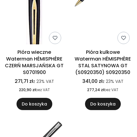
Pióra wieczne
Pióra kulkowe
Waterman HÉMISPHÈRE
Waterman HÉMISPHÈRE
CZERŃ MARSJAŃSKA GT
STAL SATYNOWA GT
S0701900
(S0920350) S0920350
271,71 zł
341,00 zł
z
23%
VAT
z
23%
VAT
220,90 zł
bez VAT
277,24 zł
bez VAT
Do koszyka
Do koszyka