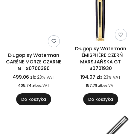
Długopisy Waterman
Długopisy Waterman
HÉMISPHÈRE CZERŃ
CARÈNE MORZE CZARNE
MARSJAŃSKA GT
GT S0700390
S0701930
499,06 zł
194,07 zł
z
23%
VAT
z
23%
VAT
405,74 zł
bez VAT
157,78 zł
bez VAT
Do koszyka
Do koszyka