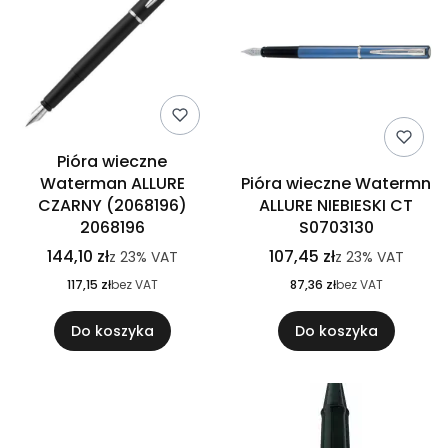
Pióra wieczne
Waterman ALLURE
Pióra wieczne Watermn
CZARNY (2068196)
ALLURE NIEBIESKI CT
2068196
S0703130
144,10 zł
107,45 zł
z
23%
VAT
z
23%
VAT
117,15 zł
bez VAT
87,36 zł
bez VAT
Do koszyka
Do koszyka