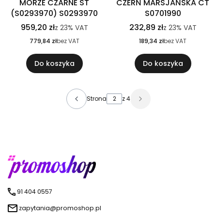
MORZE CZARNE ST
CZERŃ MARSJAŃSKA CT
(S0293970) S0293970
S0701990
959,20 zł
232,89 zł
z
23%
VAT
z
23%
VAT
779,84 zł
bez VAT
189,34 zł
bez VAT
Do koszyka
Do koszyka
Strona
z 4
91 404 0557
zapytania@promoshop.pl