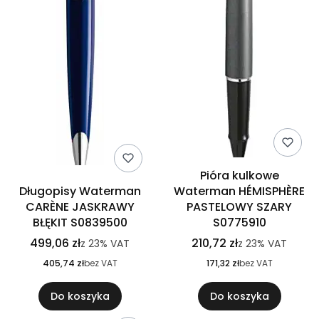
Pióra kulkowe
Długopisy Waterman
Waterman HÉMISPHÈRE
CARÈNE JASKRAWY
PASTELOWY SZARY
BŁĘKIT S0839500
S0775910
499,06 zł
210,72 zł
z
23%
VAT
z
23%
VAT
405,74 zł
bez VAT
171,32 zł
bez VAT
Do koszyka
Do koszyka