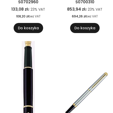
S0702960
S0700310
133,08 zł
853,94 zł
z
23%
VAT
z
23%
VAT
108,20 zł
bez VAT
694,26 zł
bez VAT
Do koszyka
Do koszyka