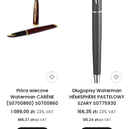
Pióra wieczne
Długopisy Waterman
Waterman CARÈNE
HÉMISPHÈRE PASTELOWY
(S0700860) S0700860
SZARY S0775930
1 089,00 zł
166,35 zł
z
23%
VAT
z
23%
VAT
885,37 zł
bez VAT
135,24 zł
bez VAT