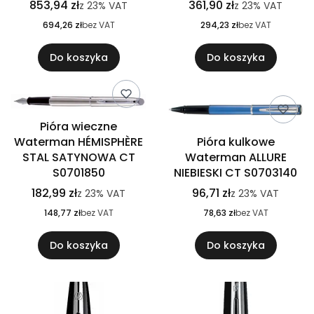
853,94 zł
361,90 zł
z
23%
VAT
z
23%
VAT
694,26 zł
bez VAT
294,23 zł
bez VAT
Do koszyka
Do koszyka
Pióra wieczne
Waterman HÉMISPHÈRE
Pióra kulkowe
STAL SATYNOWA CT
Waterman ALLURE
S0701850
NIEBIESKI CT S0703140
182,99 zł
96,71 zł
z
23%
VAT
z
23%
VAT
148,77 zł
bez VAT
78,63 zł
bez VAT
Do koszyka
Do koszyka