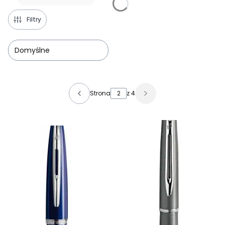
Filtry
Domyślne
Lista produktów
Strona
z 4