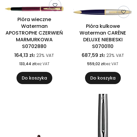
Pióra wieczne
Waterman
Pióra kulkowe
APOSTROPHE CZERWIEŃ
Waterman CARÈNE
MARMURKOWA
DELUXE NIEBIESKI
S0702880
S0700110
164,13 zł
687,59 zł
z
23%
VAT
z
23%
VAT
133,44 zł
bez VAT
559,02 zł
bez VAT
Do koszyka
Do koszyka