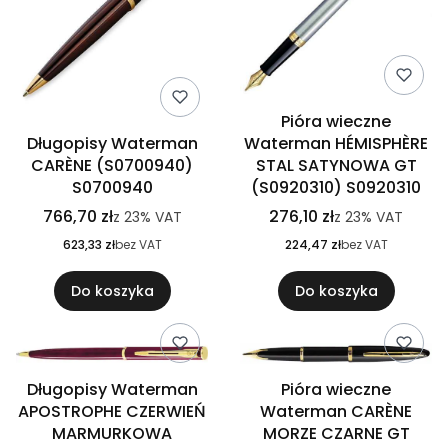
Pióra wieczne
Długopisy Waterman
Waterman HÉMISPHÈRE
CARÈNE (S0700940)
STAL SATYNOWA GT
S0700940
(S0920310) S0920310
766,70 zł
276,10 zł
z
23%
VAT
z
23%
VAT
623,33 zł
bez VAT
224,47 zł
bez VAT
Do koszyka
Do koszyka
Długopisy Waterman
Pióra wieczne
APOSTROPHE CZERWIEŃ
Waterman CARÈNE
MARMURKOWA
MORZE CZARNE GT