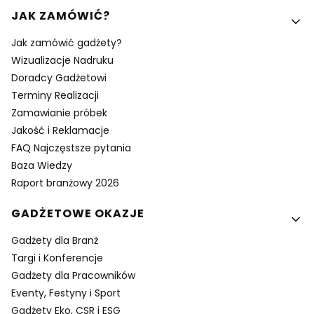
Linki w stopce
JAK ZAMÓWIĆ?
Jak zamówić gadżety?
Wizualizacje Nadruku
Doradcy Gadżetowi
Terminy Realizacji
Zamawianie próbek
Jakość i Reklamacje
FAQ Najczęstsze pytania
Baza Wiedzy
Raport branżowy 2026
GADŻETOWE OKAZJE
Gadżety dla Branż
Targi i Konferencje
Gadżety dla Pracowników
Eventy, Festyny i Sport
Gadżety Eko, CSR i ESG