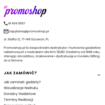
91 404 0557
zapytania@promoshop.pl
ul. Staffa 12, 71-149 Szczecin, PL
Promoshop.pl to bezpośredni dystrybutor i hurtownia gadżetów
reklamowych z nadrukiem dla firm (B2B). Działamy od 1998 roku,
oferując doradztwo, znakowanie i dystrybucję w modelu Gifting
as a Service.
Linki w stopce
JAK ZAMÓWIĆ?
Jak zamówić gadżety?
Wizualizacje Nadruku
Doradcy Gadżetowi
Terminy Realizacji