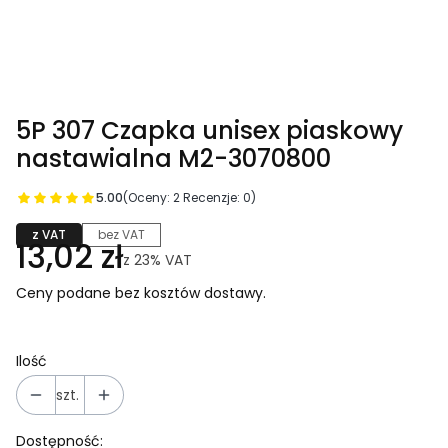
5P 307 Czapka unisex piaskowy
nastawialna M2-3070800
5.00
(Oceny: 2 Recenzje: 0)
z VAT
bez VAT
13,02 zł
z
23%
VAT
Ceny podane bez kosztów dostawy.
Ilość
szt.
Dostępność: