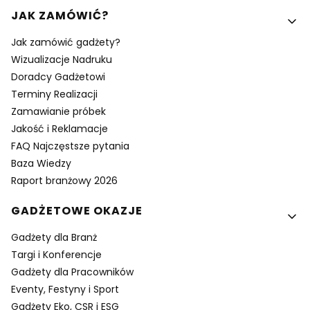
Linki w stopce
JAK ZAMÓWIĆ?
Jak zamówić gadżety?
Wizualizacje Nadruku
Doradcy Gadżetowi
Terminy Realizacji
Zamawianie próbek
Jakość i Reklamacje
FAQ Najczęstsze pytania
Baza Wiedzy
Raport branżowy 2026
GADŻETOWE OKAZJE
Gadżety dla Branż
Targi i Konferencje
Gadżety dla Pracowników
Eventy, Festyny i Sport
Gadżety Eko, CSR i ESG