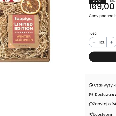
z VAT
bez
169,00 
Ceny podane b
Ilość
szt.
Czas wysyłki
Dostawa
od
Zapytaj o R
Udostępnij