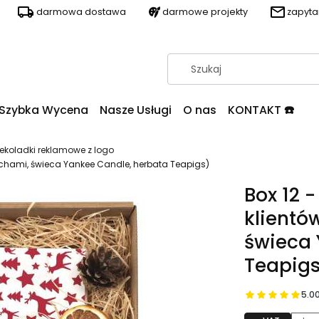
darmowa dostawa
darmowe projekty
zapyt
Szybka Wycena
Nasze Usługi
O nas
KONTAKT ☎️
ekoladki reklamowe z logo
zechami, świeca Yankee Candle, herbata Teapigs)
Box 12 
klientó
świeca 
Teapig
5.0