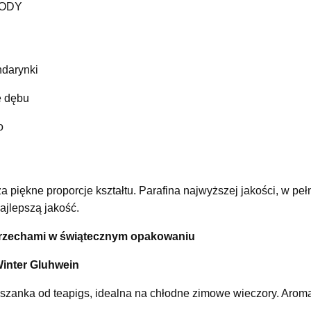
OODY
ndarynki
e dębu
o
 piękne proporcje kształtu. Parafina najwyższej jakości, w pe
ajlepszą jakość.
orzechami w świątecznym opakowaniu
Winter Gluhwein
anka od teapigs, idealna na chłodne zimowe wieczory. Aromat