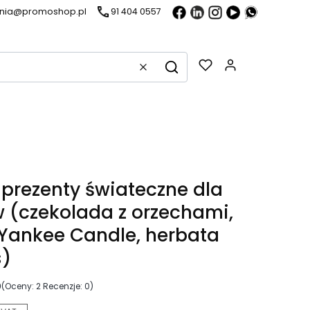
ania@promoshop.pl
91 404 0557
Gadżety w k
Wyczyść
Szukaj
- prezenty świateczne dla
w (czekolada z orzechami,
Yankee Candle, herbata
s)
0
(Oceny: 2 Recenzje: 0)