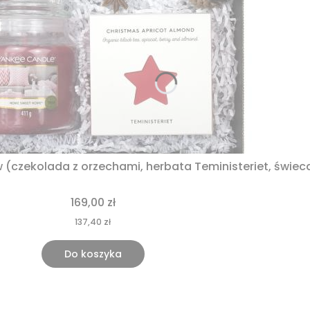
ów (czekolada z orzechami, herbata Teministeriet, świe
169,00 zł
137,40 zł
Do koszyka