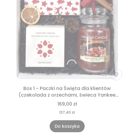
Box 1 - Paczki na Święta dla klientów
(czekolada z orzechami, świeca Yankee
Candle, herbata Temisteriet)
169,00 zł
137,40 zł
Do koszyka