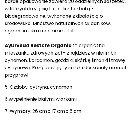
Każde opakowanie zawiera 20 oddzielnych saszetek,
w których kryją się torebki z herbatą -
biodegradowalne, wykonane z dbałością o
środowisko. Mnóstwo naturalnych składników,
ogrom smaku i moc aromatu!
Ayurveda Restore Organic
to organiczna
mieszanka zdrowych ziół - znajdziesz w niej imbir,
cynamon, kardamon, goździki, skórkę limonki i trawę
cytrynową. Rozgrzewający smak i doskonały aromat
przypraw!
5. Ozdoby: cytryna, cynamon
6.Wypełnienie białymi wiórkami
7. Wymiary: 26 cm x 17 cm x 6 cm