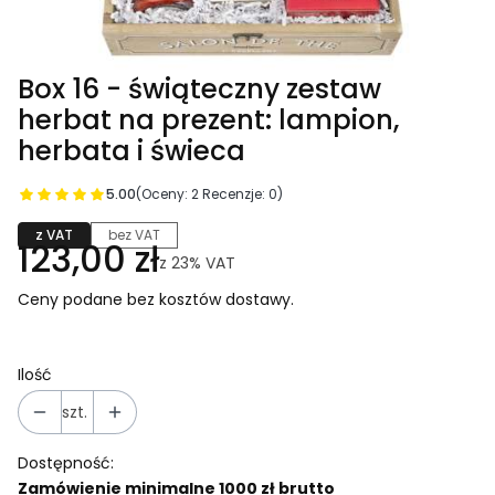
Box 16 - świąteczny zestaw
herbat na prezent: lampion,
herbata i świeca
5.00
(Oceny: 2 Recenzje: 0)
z VAT
bez VAT
123,00 zł
z
23%
VAT
Ceny podane bez kosztów dostawy.
Ilość
szt.
Dostępność:
Zamówienie minimalne 1000 zł brutto