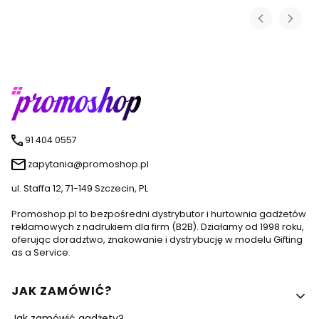
91 404 0557
zapytania@promoshop.pl
ul. Staffa 12, 71-149 Szczecin, PL
Promoshop.pl to bezpośredni dystrybutor i hurtownia gadżetów
reklamowych z nadrukiem dla firm (B2B). Działamy od 1998 roku,
oferując doradztwo, znakowanie i dystrybucję w modelu Gifting
as a Service.
Linki w stopce
JAK ZAMÓWIĆ?
Jak zamówić gadżety?