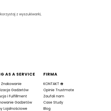
korzystaj z wyszukiwarki,
NG AS A SERVICE
FIRMA
i Znakowanie
KONTAKT ☎️
lizacja Gadżetów
Opinie Trustmate
cja i Fulfillment
Zaufali nam
nowanie Gadżetów
Case Study
y Lojalnościowe
Blog