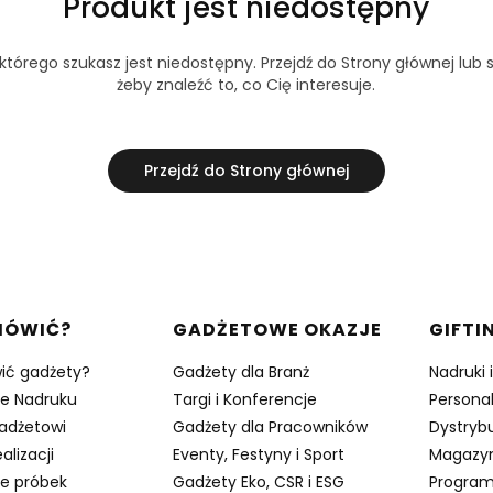
Produkt jest niedostępny
tórego szukasz jest niedostępny. Przejdź do Strony głównej lub s
żeby znaleźć to, co Cię interesuje.
Przejdź do Strony głównej
w stopce
MÓWIĆ?
GADŻETOWE OKAZJE
GIFTI
ić gadżety?
Gadżety dla Branż
Nadruki 
je Nadruku
Targi i Konferencje
Persona
adżetowi
Gadżety dla Pracowników
Dystrybu
alizacji
Eventy, Festyny i Sport
Magazy
e próbek
Gadżety Eko, CSR i ESG
Program