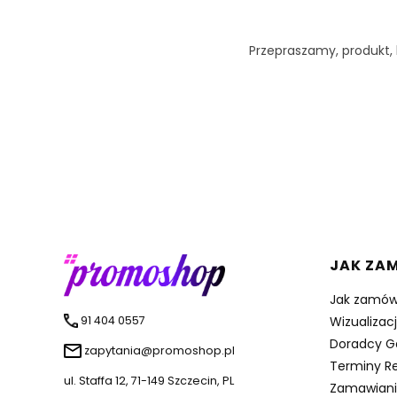
Przepraszamy, produkt, k
Linki 
JAK ZA
Jak zamów
91 404 0557
Wizualizac
Doradcy G
zapytania@promoshop.pl
Terminy Re
ul. Staffa 12, 71-149 Szczecin, PL
Zamawiani