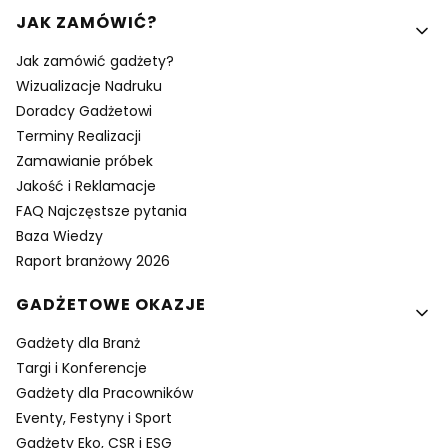
Linki w stopce
JAK ZAMÓWIĆ?
Jak zamówić gadżety?
Wizualizacje Nadruku
Doradcy Gadżetowi
Terminy Realizacji
Zamawianie próbek
Jakość i Reklamacje
FAQ Najczęstsze pytania
Baza Wiedzy
Raport branżowy 2026
GADŻETOWE OKAZJE
Gadżety dla Branż
Targi i Konferencje
Gadżety dla Pracowników
Eventy, Festyny i Sport
Gadżety Eko, CSR i ESG