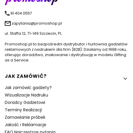
91 404 0557
zapytania@promoshop.pl
ul. Staffa 12, 71-149 Szczecin, PL
Promoshop.pl to bezpośredni dystrybutor i hurtownia gadżetów
reklamowych z nadrukiem dla firm (B2B). Działamy od 1998 roku,
oferując doradztwo, znakowanie i dystrybucję w modelu Gifting
as a Service.
Linki w stopce
JAK ZAMÓWIĆ?
Jak zamówić gadżety?
Wizualizacje Nadruku
Doradcy Gadżetowi
Terminy Realizacji
Zamawianie próbek
Jakość i Reklamacje
FAQ Najczęstsze pytania