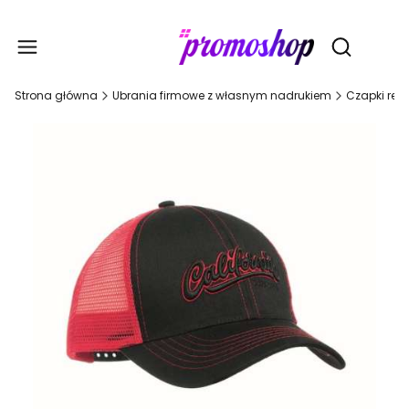
Gadże
Otwórz wy
Strona główna
Ubrania firmowe z własnym nadrukiem
Czapki rek