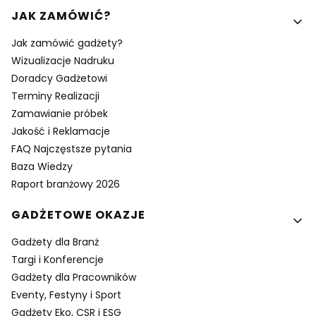
Linki w stopce
JAK ZAMÓWIĆ?
Jak zamówić gadżety?
Wizualizacje Nadruku
Doradcy Gadżetowi
Terminy Realizacji
Zamawianie próbek
Jakość i Reklamacje
FAQ Najczęstsze pytania
Baza Wiedzy
Raport branżowy 2026
GADŻETOWE OKAZJE
Gadżety dla Branż
Targi i Konferencje
Gadżety dla Pracowników
Eventy, Festyny i Sport
Gadżety Eko, CSR i ESG