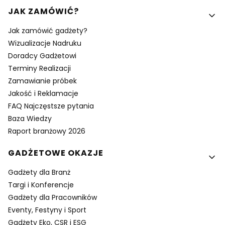
Linki w stopce
JAK ZAMÓWIĆ?
Jak zamówić gadżety?
Wizualizacje Nadruku
Doradcy Gadżetowi
Terminy Realizacji
Zamawianie próbek
Jakość i Reklamacje
FAQ Najczęstsze pytania
Baza Wiedzy
Raport branżowy 2026
GADŻETOWE OKAZJE
Gadżety dla Branż
Targi i Konferencje
Gadżety dla Pracowników
Eventy, Festyny i Sport
Gadżety Eko, CSR i ESG