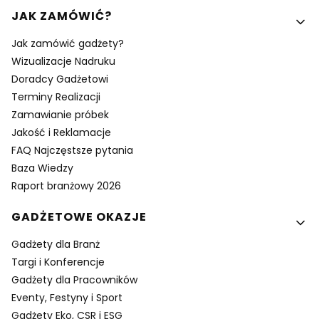
Linki w stopce
JAK ZAMÓWIĆ?
Jak zamówić gadżety?
Wizualizacje Nadruku
Doradcy Gadżetowi
Terminy Realizacji
Zamawianie próbek
Jakość i Reklamacje
FAQ Najczęstsze pytania
Baza Wiedzy
Raport branżowy 2026
GADŻETOWE OKAZJE
Gadżety dla Branż
Targi i Konferencje
Gadżety dla Pracowników
Eventy, Festyny i Sport
Gadżety Eko, CSR i ESG