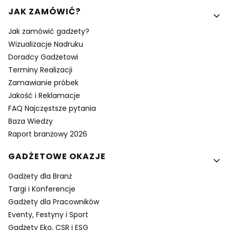
Linki w stopce
JAK ZAMÓWIĆ?
Jak zamówić gadżety?
Wizualizacje Nadruku
Doradcy Gadżetowi
Terminy Realizacji
Zamawianie próbek
Jakość i Reklamacje
FAQ Najczęstsze pytania
Baza Wiedzy
Raport branżowy 2026
GADŻETOWE OKAZJE
Gadżety dla Branż
Targi i Konferencje
Gadżety dla Pracowników
Eventy, Festyny i Sport
Gadżety Eko, CSR i ESG