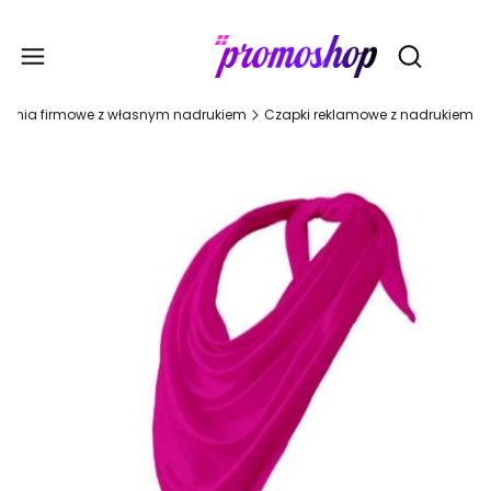
Gadże
Otwórz wy
rania firmowe z własnym nadrukiem
Czapki reklamowe z nadrukiem