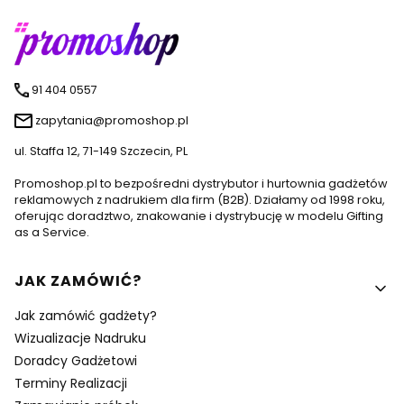
91 404 0557
zapytania@promoshop.pl
ul. Staffa 12, 71-149 Szczecin, PL
Promoshop.pl to bezpośredni dystrybutor i hurtownia gadżetów
reklamowych z nadrukiem dla firm (B2B). Działamy od 1998 roku,
oferując doradztwo, znakowanie i dystrybucję w modelu Gifting
as a Service.
Linki w stopce
JAK ZAMÓWIĆ?
Jak zamówić gadżety?
Wizualizacje Nadruku
Doradcy Gadżetowi
Terminy Realizacji