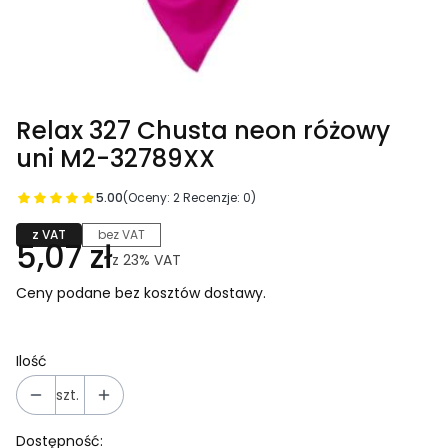
Relax 327 Chusta neon różowy
uni M2-32789XX
5.00
(Oceny: 2 Recenzje: 0)
z VAT
bez VAT
5,07 zł
z
23%
VAT
Ceny podane bez kosztów dostawy.
Ilość
szt.
Dostępność: