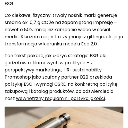
ESG.
Co ciekawe, fizyczny, trwały nośnik marki generuje
średnio ok. 0,7 g CO2e na zapamiętaną impresję –
nawet o 80% mniej niż kampanie wideo w social
media. Kluczem nie jest rezygnacja z giftingu, ale jego
transformacja w kierunku modelu Eco 2.0.
Ten tekst pokaże, jak ułożyć strategię ESG dla
gadżetów reklamowych w praktyce – z
perspektywy marketingu, HR i sustainability.
Promoshop jako zaufany partner B2B przekłada
politykę ESG i wymogi CSRD na konkretną politykę
zakupową i katalog produktów, co odzwierciedla
nasz
wewnętrzny regulamin i polityka jakości
.