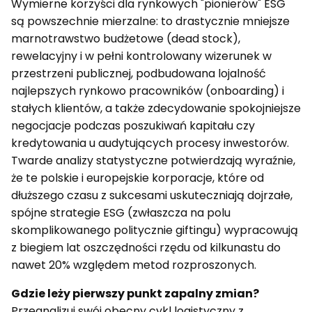
Wymierne korzyści dla rynkowych "pionierów" ESG
są powszechnie mierzalne: to drastycznie mniejsze
marnotrawstwo budżetowe (dead stock),
rewelacyjny i w pełni kontrolowany wizerunek w
przestrzeni publicznej, podbudowana lojalność
najlepszych rynkowo pracowników (onboarding) i
stałych klientów, a także zdecydowanie spokojniejsze
negocjacje podczas poszukiwań kapitału czy
kredytowania u audytujących procesy inwestorów.
Twarde analizy statystyczne potwierdzają wyraźnie,
że te polskie i europejskie korporacje, które od
dłuższego czasu z sukcesami uskuteczniają dojrzałe,
spójne strategie ESG (zwłaszcza na polu
skomplikowanego politycznie giftingu) wypracowują
z biegiem lat oszczędności rzędu od kilkunastu do
nawet 20% względem metod rozproszonych.
Gdzie leży pierwszy punkt zapalny zmian?
Przeanalizuj swój obecny cykl logistyczny z