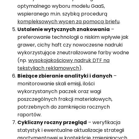
optymalnego wyboru modelu GaaS,
wspieranego m.in. szybką procedurą
kompleksowych wycen za pomocą briefu
.
Ustalenie wytycznych znakowania
–
preferowanie technologii o niskim wpływie jak
grawer, cichy haft czy nowoczesne nadruki
wykorzystujące zneutralizowane farby wodne
(np.
wysokojakościowy nadruk DTF na
tekstyliach reklamowych
).
Bieżące zbieranie analityki i danych
–
monitorowanie skali emisji, ilości
wykorzystanych paczek oraz wagi
poszczególnych frakcji materiałowych,
potrzebnych do zamknięcia rocznych
raportów.
Cykliczny roczny przegląd
– weryfikacja
statystyk i ewentualne aktualizacje strategii
asortymentowej w kontekście zmieniających