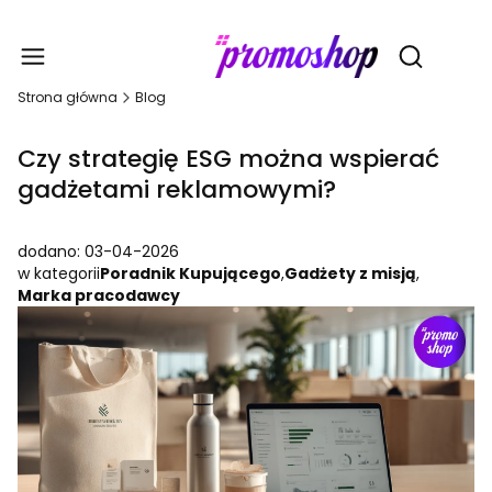
Gadże
Otwórz wy
Strona główna
Blog
Czy strategię ESG można wspierać
gadżetami reklamowymi?
dodano: 03-04-2026
w kategorii
Poradnik Kupującego
,
Gadżety z misją
,
Marka pracodawcy