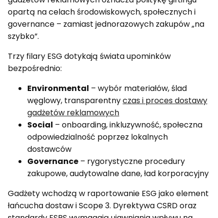
opartą na celach środowiskowych, społecznych i
governance – zamiast jednorazowych zakupów „na
szybko”.
Trzy filary ESG dotykają świata upominków
bezpośrednio:
Environmental
– wybór materiałów, ślad
węglowy, transparentny
czas i proces dostawy
gadżetów reklamowych
Social
– onboarding, inkluzywność, społeczna
odpowiedzialność poprzez lokalnych
dostawców
Governance
– rygorystyczne procedury
zakupowe, audytowalne dane, ład korporacyjny
Gadżety wchodzą w raportowanie ESG jako element
łańcucha dostaw i Scope 3. Dyrektywa CSRD oraz
standardy ESRS wymagają ujawniania wpływu na