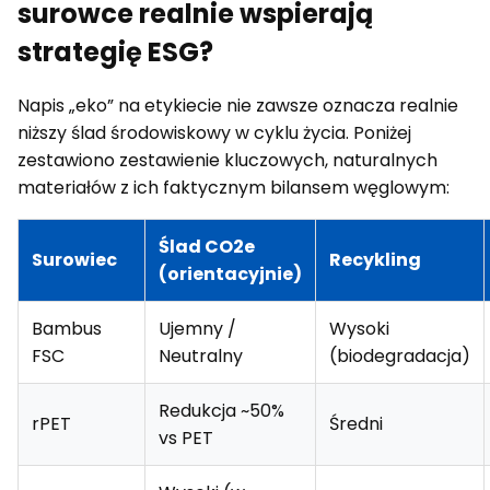
surowce realnie wspierają
strategię ESG?
Napis „eko” na etykiecie nie zawsze oznacza realnie
niższy ślad środowiskowy w cyklu życia. Poniżej
zestawiono zestawienie kluczowych, naturalnych
materiałów z ich faktycznym bilansem węglowym:
Ślad CO2e
Surowiec
Recykling
(orientacyjnie)
Bambus
Ujemny /
Wysoki
FSC
Neutralny
(biodegradacja)
Redukcja ~50%
rPET
Średni
vs PET