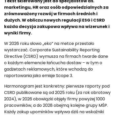
Tekst skierowany jest do specjalistów ds.
marketingu, HR oraz osób odpowiedzialnych za
zrównoważony rozwój w firmach średnich i
dużych. W obliczu nowych regulacji ESG i CSRD
każda decyzja zakupowa wpływa na wizerunek i
wyniki firmy.
W 2026 roku słowo „eko” na metce przestało
wystarczać. Corporate Sustainability Reporting
Directive (CSRD) wymusza na firmach twarde dane
o każdym elemencie łańcucha dostaw – w tym o
gadżetach reklamowych, które wchodzą do
raportowania jako emisje Scope 3.
Harmonogram jest konkretny: pierwsze raporty pod
CSRD publikowane są od 2025 roku (za rok obrotowy
2024), w 2026 obowiązki objęły firmy powyżej 1000
pracowników, a do 2028 obejmą kolejne grupy MŚP.
Każdy zakup upominków wpływa dziś na wskaźniki