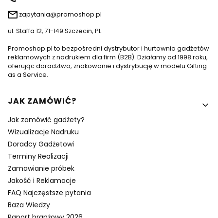
zapytania@promoshop.pl
ul. Staffa 12, 71-149 Szczecin, PL
Promoshop.pl to bezpośredni dystrybutor i hurtownia gadżetów
reklamowych z nadrukiem dla firm (B2B). Działamy od 1998 roku,
oferując doradztwo, znakowanie i dystrybucję w modelu Gifting
as a Service.
Linki w stopce
JAK ZAMÓWIĆ?
Jak zamówić gadżety?
Wizualizacje Nadruku
Doradcy Gadżetowi
Terminy Realizacji
Zamawianie próbek
Jakość i Reklamacje
FAQ Najczęstsze pytania
Baza Wiedzy
Raport branżowy 2026