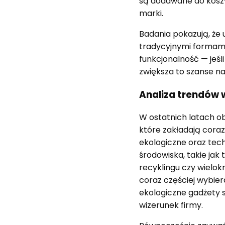
są dodawane do koszy
marki.
Badania pokazują, że
tradycyjnymi formami 
funkcjonalność — jeś
zwiększa to szanse n
Analiza trendów
W ostatnich latach 
które zakładają coraz
ekologiczne oraz tech
środowiska, takie ja
recyklingu czy wielok
coraz częściej wybier
ekologiczne gadżety 
wizerunek firmy.