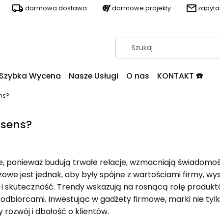
darmowa dostawa
darmowe projekty
zapyt
Szybka Wycena
Nasze Usługi
O nas
KONTAKT ☎️
ns?
 sens?
ponieważ budują trwałe relacje, wzmacniają świadomość 
zowe jest jednak, aby były spójne z wartościami firmy, wys
ć i skuteczność. Trendy wskazują na rosnącą rolę produk
 odbiorcami. Inwestując w gadżety firmowe, marki nie tylko
ozwój i dbałość o klientów.