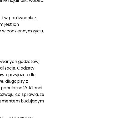
ie i lojalność wobec
ji w porównaniu z
m jest ich
e w codziennym życiu,
dowanych gadżetów,
alizację. Gadżety
owe przyjazne dla
we
, długopisy z
popularność. Klienci
ozwoju, co sprawia, że
ż elementem budującym