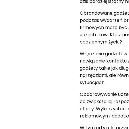
dziś bardziej istotny n
Obrandowane gadżety 
podczas wydarzeń bra
firmowych może być s
uczestników. Kto z na
codziennym życiu?
Wręczenie gadżetów 
nawiązanie kontaktu 
gadżety takie jak
dług
narzędziami, ale rów
sytuacjach.
Obdarowywanie uczes
co zwiększa jej rozpoz
oferty. Wykorzystani
reklamowymi dodatko
W tym artykule przyjr