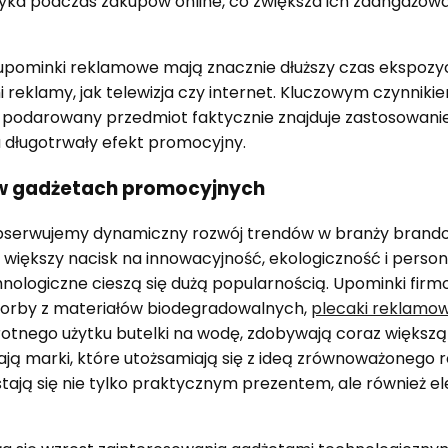
ka podczas zakupów online, co zwiększa ich zaangażowan
 upominki reklamowe mają znacznie dłuższy czas ekspozyc
reklamy, jak telewizja czy internet. Kluczowym czynnikie
li podarowany przedmiot faktycznie znajduje zastosowani
a długotrwały efekt promocyjny.
 w gadżetach promocyjnych
obserwujemy dynamiczny rozwój trendów w branży bran
 większy nacisk na innowacyjność, ekologiczność i person
nologiczne cieszą się dużą popularnością. Upominki firm
k torby z materiałów biodegradowalnych,
plecaki reklamo
rotnego użytku butelki na wodę, zdobywają coraz większą 
ają marki, które utożsamiają się z ideą zrównoważonego r
stają się nie tylko praktycznym prezentem, ale równie