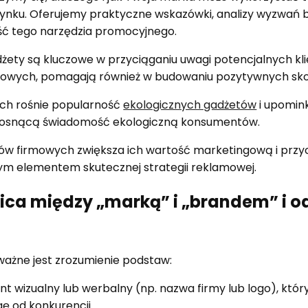
 rynku. Oferujemy praktyczne wskazówki, analizy wyzwań 
ość tego narzędzia promocyjnego.
ety są kluczowe w przyciąganiu uwagi potencjalnych kl
owych, pomagają również w budowaniu pozytywnych sko
ach rośnie popularność
ekologicznych gadżetów
i upomin
 rosnącą świadomość ekologiczną konsumentów.
ów firmowych zwiększa ich wartość marketingową i przy
nym elementem skutecznej strategii reklamowej.
nica między „marką” i „brandem” i o
ważne jest zrozumienie podstaw:
t wizualny lub werbalny (np. nazwa firmy lub logo), któ
gę od konkurencji.