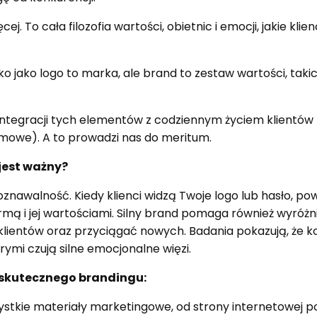
cej. To cała filozofia wartości, obietnic i emocji, jakie klie
ko jako logo to marka, ale brand to zestaw wartości, taki
integracji tych elementów z codziennym życiem klientów
mowe). A to prowadzi nas do meritum.
jest ważny?
znawalność. Kiedy klienci widzą Twoje logo lub hasło, p
irmą i jej wartościami. Silny brand pomaga również wyróżni
klientów oraz przyciągać nowych. Badania pokazują, że k
rymi czują silne emocjonalne więzi.
skutecznego brandingu:
stkie materiały marketingowe, od strony internetowej 