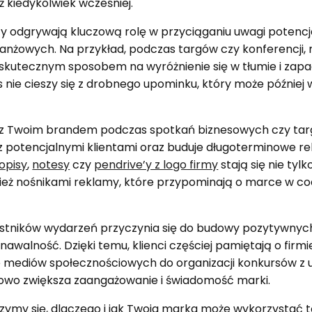
iż kiedykolwiek wcześniej.
odgrywają kluczową rolę w przyciąganiu uwagi potencj
nżowych. Na przykład, podczas targów czy konferencji,
kutecznym sposobem na wyróżnienie się w tłumie i zap
s nie cieszy się z drobnego upominku, który może później
z Twoim brandem podczas spotkań biznesowych czy tar
z potencjalnymi klientami oraz buduje długoterminowe re
opisy
,
notesy
czy
pendrive’y z logo firmy
stają się nie tyl
nież nośnikami reklamy, które przypominają o marce w c
tników wydarzeń przyczynia się do budowy pozytywnych
nawalność. Dzięki temu, klienci częściej pamiętają o firmie
e mediów społecznościowych do organizacji konkursów z
wo zwiększa zaangażowanie i świadomość marki.
zymy się, dlaczego i jak Twoja marka może wykorzystać tę