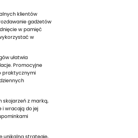
alnych klientów
 rozdawanie gadżetów
adnięcie w pamięć
 wykorzystać w
gów ułatwia
lacje. Promocyjne
ko praktycznymi
odziennych
 skojarzeń z marką,
 i wracają do jej
 upominkami
 unikalną strategię,