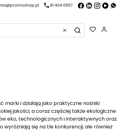
ania@promoshop.pl
91 404 0557
Gadżety w k
Wyczyść
Szukaj
marki i działają jako praktyczne nośniki
okiej jakości, a coraz częściej także ekologiczne
tów eko, technologicznych i interaktywnych oraz
 wyróżniają się na tle konkurencji, ale również