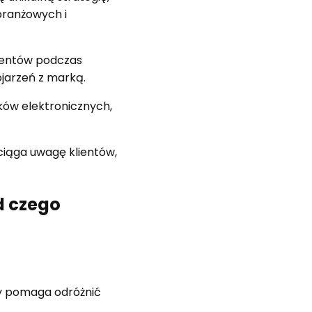
branżowych i
ientów podczas
jarzeń z marką.
ków elektronicznych,
ciąga uwagę klientów,
d czego
ry pomaga odróżnić