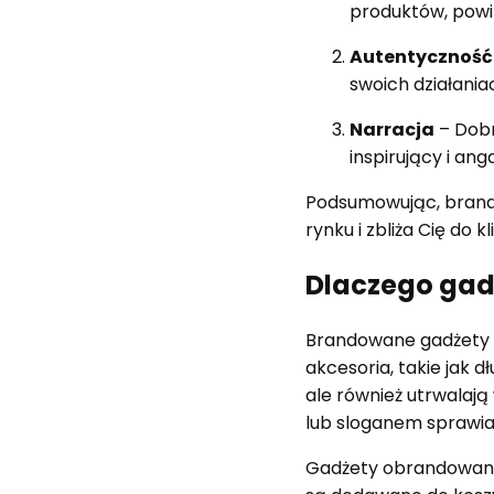
produktów, powi
Autentyczność
swoich działania
Narracja
– Dobr
inspirujący i ang
Podsumowując, brandin
rynku i zbliża Cię do k
Dlaczego gad
Brandowane gadżety s
akcesoria, takie jak d
ale również utrwalaj
lub sloganem sprawia,
Gadżety obrandowane