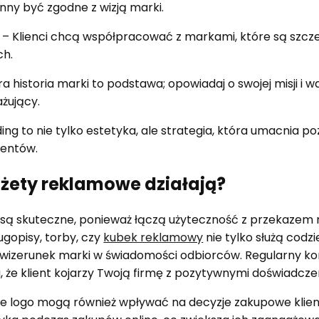
nny być zgodne z wizją marki.
– Klienci chcą współpracować z markami, które są szcz
ch.
a historia marki to podstawa; opowiadaj o swojej misji i 
ażujący.
g to nie tylko estetyka, ale strategia, która umacnia po
lientów.
żety reklamowe działają?
ą skuteczne, ponieważ łączą użyteczność z przekazem 
ługopisy, torby, czy
kubek reklamowy
nie tylko służą cod
ą wizerunek marki w świadomości odbiorców. Regularny k
 że klient kojarzy Twoją firmę z pozytywnymi doświadcze
 logo mogą również wpływać na decyzje zakupowe klien