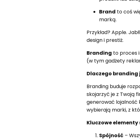
Brand
to coś wię
marką.
Przykład? Apple. Jabł
design i prestiż.
Branding
to proces 
(w tym gadżety rekla
Dlaczego branding 
Branding buduje rozpo
skojarzyć je z Twoją f
generować lojalność 
wybierają marki, z któ
Kluczowe elementy 
Spójność
– Wszy