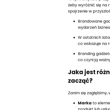
żeby wyróżnić się na
spojrzenie w przyszł
Brandowane gadż
wydarzeń biznes
W ostatnich lat
co wskazuje na
Branding gadżet
co czyni ją waż
Jaka jest róż
zacząć?
Zanim się zagłębimy, 
Marka
to elemen
produkt lub usłu